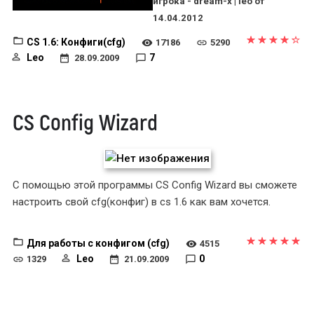
игрока - dream-x | leo от
14.04.2012
CS 1.6: Конфиги(cfg)
17186
5290
Leo
7
28.09.2009
CS Config Wizard
С помощью этой программы CS Config Wizard вы сможете
настроить свой cfg(конфиг) в cs 1.6 как вам хочется.
Для работы с конфигом (cfg)
4515
Leo
0
1329
21.09.2009