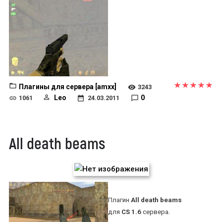
Плагины для сервера [amxx]
3243
Leo
0
1061
24.03.2011
All death beams
Плагин
All death beams
.
для
CS 1.6
сервера