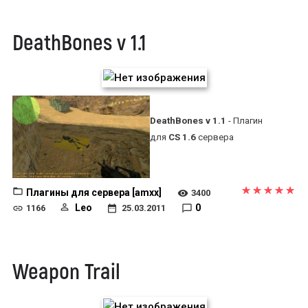
DeathBones v 1.1
DeathBones v 1.1
- Плагин
для
CS 1.6
сервера
Плагины для сервера [amxx]
3400
Leo
0
1166
25.03.2011
Weapon Trail