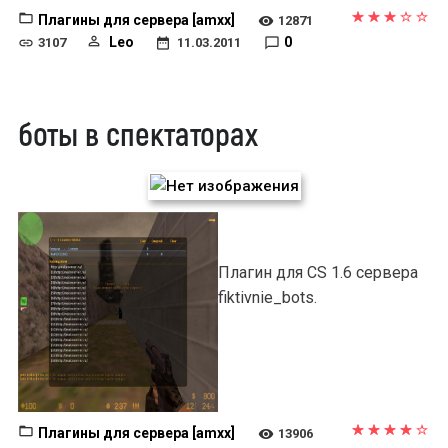
Плагины для сервера [amxx]
12871
Leo
0
3107
11.03.2011
боты в спектаторах
Плагин для CS 1.6 сервера
fiktivnie_bots.
Плагины для сервера [amxx]
13906