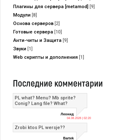
Плагины для сервера [metamod]
[9]
Модули
[8]
Основа серверов
[2]
Готовые сервера
[10]
Анти-читы и Защита
[9]
Звуки
[1]
Web скрипты и дополнения
[1]
Последние комментарии
PL what? Menu? Mb sprite?
Conig? Lang file? What?
Леонид
04.08.2026 | 02:20
Zrobi ktos PL wersje??
Bartek