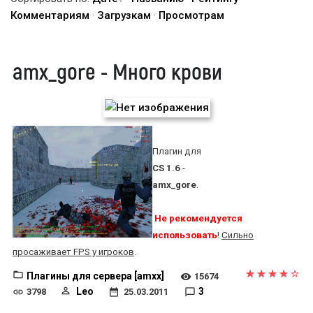
Комментариям
·
Загрузкам
·
Просмотрам
amx_gore - Много крови
Плагин для
CS 1.6
-
amx_gore
.
Не рекомендуется
использовать
!
Сильно
просаживает FPS у игроков
.
Плагины для сервера [amxx]
15674
Leo
3
3798
25.03.2011