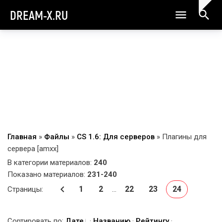
DREAM-X.RU
Главная
»
Файлы
»
CS 1.6: Для серверов
» Плагины для
сервера [amxx]
В категории материалов
:
240
Показано материалов
:
231-240
1
2
22
23
24
Страницы
:
...
Сортировать по
:
Дате
·
Названию
·
Рейтингу
·