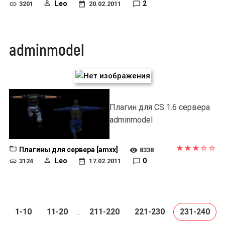
Leo
2
3201
20.02.2011
adminmodel
Плагин для CS 1.6 сервера
adminmodel
Плагины для сервера [amxx]
8338
Leo
0
3124
17.02.2011
1-10
11-20
211-220
221-230
231-240
...