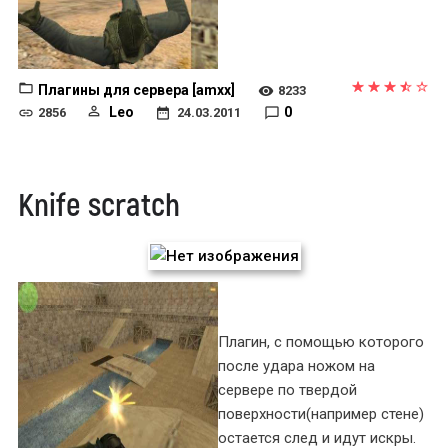
Плагины для сервера [amxx]
8233
Leo
0
2856
24.03.2011
Knife scratch
Плагин, с помощью которого
после удара ножом на
сервере по твердой
поверхности(например стене)
остается след и идут искры.