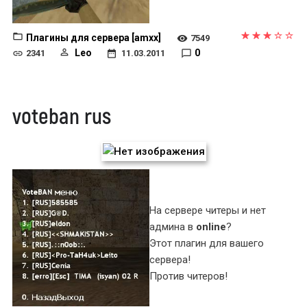
Плагины для сервера [amxx]
7549
Leo
0
2341
11.03.2011
voteban rus
На сервере читеры и нет
админа в
online
?
Этот плагин для вашего
сервера!
Против читеров!