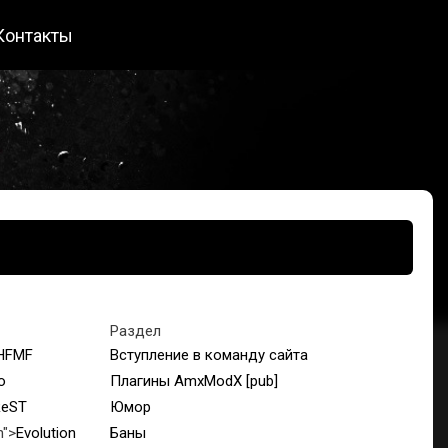
Контакты
Раздел
HFMF
Вступление в команду сайта
o
Плагины AmxModX [pub]
ReST
Юмор
n">
Evolution
Баны