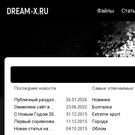
DREAM-X.RU
Файлы
Стат
Последние новости
Самые отвечаемые 
Публичный раздел...
26.01.2026
Новинки
Оживляем сайт в ...
25.06.2022
Болталка
С Новым Годом 20...
31.12.2015
Extreme sport
Первый соревнова...
11.12.2015
Города
Новая статья на ...
04.10.2015
Облом