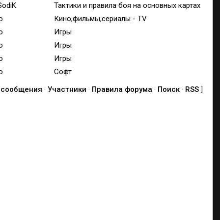
SodiK
Тактики и правила боя на основных картах
o
Кино,фильмы,сериалы - TV
o
Игры
o
Игры
o
Игры
o
Софт
 сообщения
·
Участники
·
Правила форума
·
Поиск
·
RSS
]