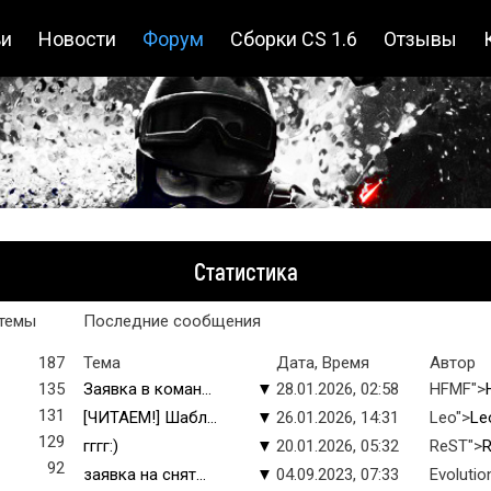
ьи
Новости
Форум
Сборки CS 1.6
Отзывы
Статистика
темы
Последние сообщения
187
Тема
Дата, Время
Автор
135
Заявка в коман...
▼
28.01.2026, 02:58
HFMF">
131
[ЧИТАЕМ!] Шабл...
▼
26.01.2026, 14:31
Leo">
Le
129
гггг:)
▼
20.01.2026, 05:32
ReST">
92
заявка на снят...
▼
04.09.2023, 07:33
Evolutio