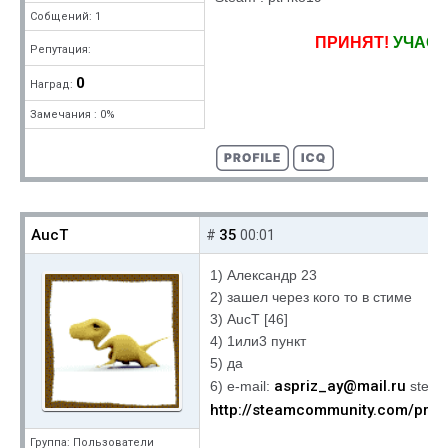
Собщений: 1
ПРИНЯТ!
УЧАСТ
Репутация:
0
Наград:
Замечания : 0%
AucT
35
#
00:01
1) Александр 23
2) зашел через кого то в стиме
3) AucT [46]
4) 1или3 пункт
5) да
aspriz_ay@mail.ru
6) e-mail:
steam
http://steamcommunity.com/pro
Группа: Пользователи