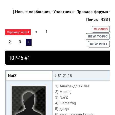
[
Новые сообщения
·
Участники
·
Правила форума
·
Поиск
·
RSS
]
«
1
Страница
4
из
4
2
3
4
TOP-15 #1
NaiZ
31
#
21:18
1) Александр 17 лет.
2) Месяц
3) Nai'Z
4) Gamefrag
5) да,да
6) steam alekser123 vk