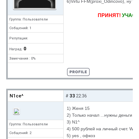
6)Virtu FFM(proxi_Odincovo), ну ты
ПРИНЯТ!
УЧАСТ
Группа: Пользователи
Собщений: 1
Репутация:
0
Наград:
Замечания : 0%
N1ce^
33
#
22:36
1) Женя 15
2) Только начал ...нужны деньги д
3) N1^
Группа: Пользователи
4) 500 рублей на личный счет. We
Собщений: 2
5) yes , офкоз