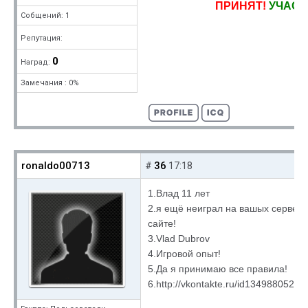
ПРИНЯТ!
УЧАСТ
Собщений: 1
Репутация:
0
Наград:
Замечания : 0%
ronaldo00713
36
#
17:18
1.Влад 11 лет
2.я ещё неиграл на вашых сервера
сайте!
3.Vlad Dubrov
4.Игровой опыт!
5.Да я принимаю все правила!
6.http://vkontakte.ru/id134988052!