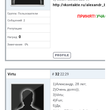
http://vkontakte.ru/alexandr_bl
Группа: Пользователи
ПРИНЯТ!
УЧАСТ
Собщений: 2
Репутация:
0
Наград:
Замечания : 0%
Virtu
32
#
22:29
1)Александр, 28 лет;
2)Очень долго));
3)Virtu;
4)Fun;
5)Да;