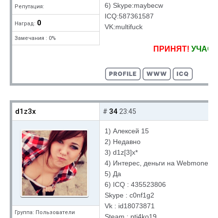
6) Skype:maybecw
Репутация:
ICQ:587361587
0
Наград:
VK:multifuck
Замечания : 0%
ПРИНЯТ!
УЧАСТ
d1z3x
34
#
23:45
1) Алексей 15
2) Недавно
3) d1z[3]x*
4) Интерес, деньги на Webmoney
5) Да
6) ICQ : 435523806
Skype : c0nf1g2
Vk : id18073871
Группа: Пользователи
Steam : pti4ko19