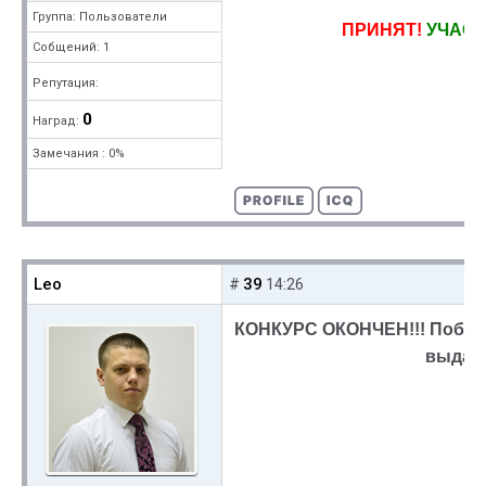
Группа: Пользователи
ПРИНЯТ!
УЧАСТ
Собщений: 1
Репутация:
0
Наград:
Замечания : 0%
Leo
39
#
14:26
КОНКУРС ОКОНЧЕН!!! Побед
выдан