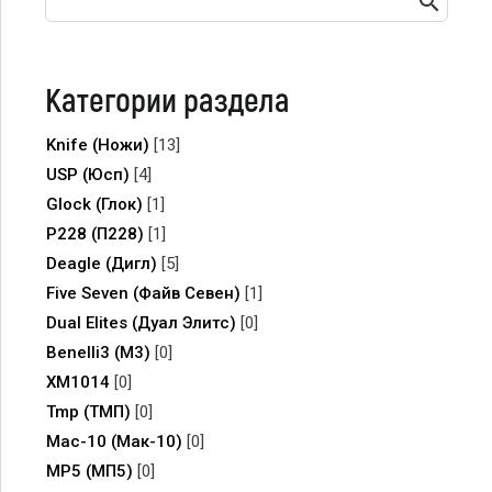
Категории раздела
Knife (Ножи)
[13]
USP (Юсп)
[4]
Glock (Глок)
[1]
P228 (П228)
[1]
Deagle (Дигл)
[5]
Five Seven (Файв Севен)
[1]
Dual Elites (Дуал Элитс)
[0]
Benelli3 (M3)
[0]
XM1014
[0]
Tmp (ТМП)
[0]
Mac-10 (Мак-10)
[0]
MP5 (МП5)
[0]