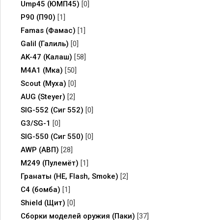
Ump45 (ЮМП45)
[0]
P90 (П90)
[1]
Famas (Фамас)
[1]
Galil (Галиль)
[0]
AK-47 (Калаш)
[58]
M4A1 (Мка)
[50]
Scout (Муха)
[0]
AUG (Steyer)
[2]
SIG-552 (Сиг 552)
[0]
G3/SG-1
[0]
SIG-550 (Сиг 550)
[0]
AWP (АВП)
[28]
M249 (Пулемёт)
[1]
Гранаты (HE, Flash, Smoke)
[2]
C4 (бомба)
[1]
Shield (Щит)
[0]
Сборки моделей оружия (Паки)
[37]