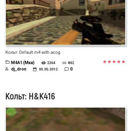
Кольт: Default m4 with acog
M4A1 (Мка)
2264
842
dj_dron
0
05.05.2012
Кольт: H&K416