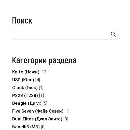
Поиск
Категории раздела
Knife (Ножи)
[13]
USP (Юсп)
[4]
Glock (Глок)
[1]
P228 (П228)
[1]
Deagle (Дигл)
[5]
Five Seven (Файв Севен)
[1]
Dual Elites (Дуал Элитс)
[0]
Benelli3 (M3)
[0]