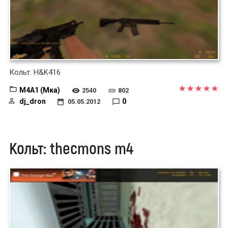
Кольт: H&K416
M4A1 (Мка)
2540
802
dj_dron
0
05.05.2012
Кольт: thecmons m4