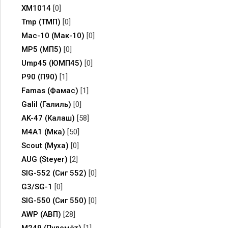
XM1014
[0]
Tmp (ТМП)
[0]
Mac-10 (Мак-10)
[0]
MP5 (МП5)
[0]
Ump45 (ЮМП45)
[0]
P90 (П90)
[1]
Famas (Фамас)
[1]
Galil (Галиль)
[0]
AK-47 (Калаш)
[58]
M4A1 (Мка)
[50]
Scout (Муха)
[0]
AUG (Steyer)
[2]
SIG-552 (Сиг 552)
[0]
G3/SG-1
[0]
SIG-550 (Сиг 550)
[0]
AWP (АВП)
[28]