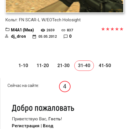
Кольт: FN SCAR-L W/EOTech Holosight
M4A1 (Мка)
2659
837
dj_dron
0
05.05.2012
1-10
11-20
21-30
31-40
41-50
4
Сейчас на сайте:
Добро пожаловать
Приветствую Вас
,
Гость
!
Регистрация
|
Вход