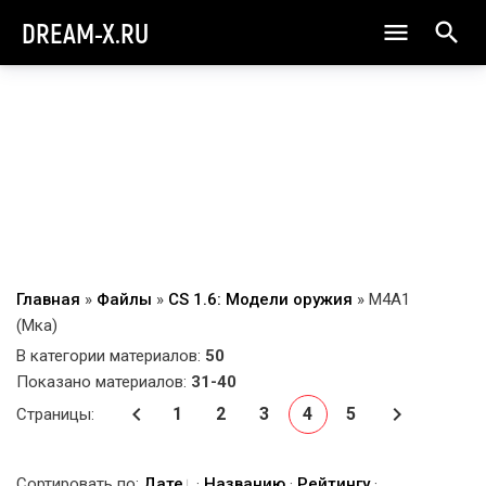
DREAM-X.RU
Главная
»
Файлы
»
CS 1.6: Модели оружия
» M4A1
(Мка)
В категории материалов
:
50
Показано материалов
:
31-40
1
2
3
4
5
Страницы
:
Сортировать по
:
Дате
·
Названию
·
Рейтингу
·