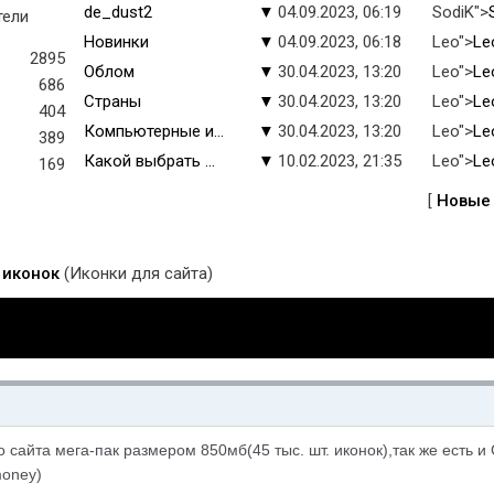
de_dust2
▼
04.09.2023, 06:19
SodiK">
тели
Новинки
▼
04.09.2023, 06:18
Leo">
Le
2895
Облом
▼
30.04.2023, 13:20
Leo">
Le
686
Страны
▼
30.04.2023, 13:20
Leo">
Le
404
Компьютерные и...
▼
30.04.2023, 13:20
Leo">
Le
389
Какой выбрать ...
▼
10.02.2023, 21:35
Leo">
Le
169
[
Новые
 иконок
(Иконки для сайта)
 сайта мега-пак размером 850мб(45 тыс. шт. иконок),так же есть и
money)