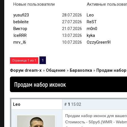
Новые пользователи
Активные пользова
yusufi23
28.07.2026
Leo
bebileite
27.07.2026
ReST
Виктор
21.07.2026
m0n0
IceRRR
13.07.2026
kyka
mrv_l6
10.07.2026
OzzyGreen9I
1
Страница
1
из
1
Форум dream-x
»
Общение
»
Барахолка
»
Продам набор
Продам набор иконок
Leo
1
#
15:02
Продам набор иконок для вашего
Стоимость - 50руб.(WMR - Web