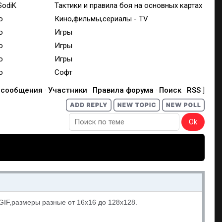
SodiK
Тактики и правила боя на основных картах
o
Кино,фильмы,сериалы - TV
o
Игры
o
Игры
o
Игры
o
Софт
 сообщения
·
Участники
·
Правила форума
·
Поиск
·
RSS
]
 GIF,размеры разные от 16х16 до 128х128.