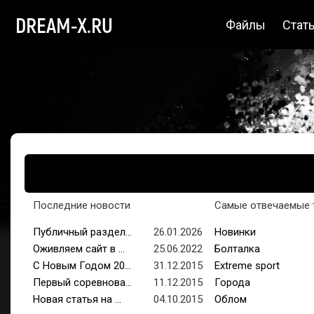
DREAM-X.RU
Файлы
Стат
Последние новости
Самые отвечаемые 
Публичный раздел...
26.01.2026
Новинки
Оживляем сайт в ...
25.06.2022
Болталка
С Новым Годом 20...
31.12.2015
Extreme sport
Первый соревнова...
11.12.2015
Города
Новая статья на ...
04.10.2015
Облом