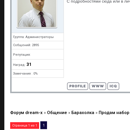
С подробностями сюда или в лич
Группа: Администраторы
Собщений: 2895
Репутация:
31
Наград:
Замечания : 0%
Форум dream-x
»
Общение
»
Барахолка
»
Продам набор
1
Страница
1
из
1