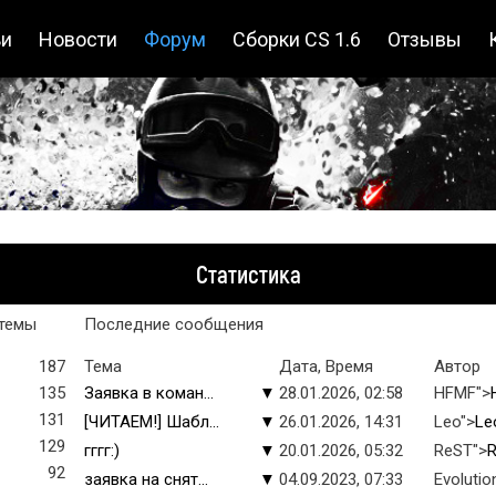
ьи
Новости
Форум
Сборки CS 1.6
Отзывы
Статистика
темы
Последние сообщения
187
Тема
Дата, Время
Автор
135
Заявка в коман...
▼
28.01.2026, 02:58
HFMF">
131
[ЧИТАЕМ!] Шабл...
▼
26.01.2026, 14:31
Leo">
Le
129
гггг:)
▼
20.01.2026, 05:32
ReST">
92
заявка на снят...
▼
04.09.2023, 07:33
Evolutio