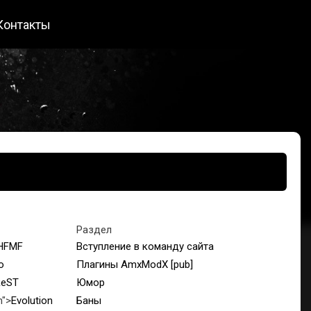
Контакты
Раздел
HFMF
Вступление в команду сайта
o
Плагины AmxModX [pub]
ReST
Юмор
n">
Evolution
Баны