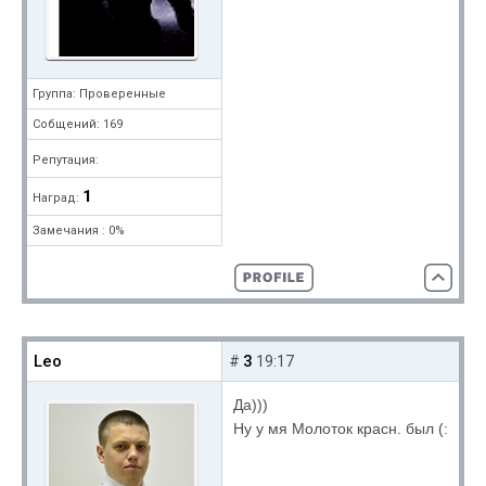
Группа: Проверенные
Собщений: 169
Репутация:
1
Наград:
Замечания : 0%
Leo
3
#
19:17
Да)))
Ну у мя Молоток красн. был (: