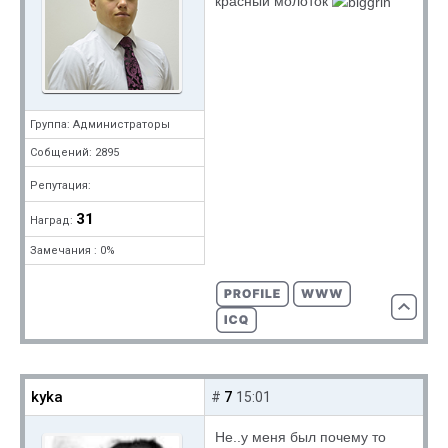
красный молоток
Группа: Администраторы
Собщений: 2895
Репутация:
31
Наград:
Замечания : 0%
kyka
7
#
15:01
Не..у меня был почему то