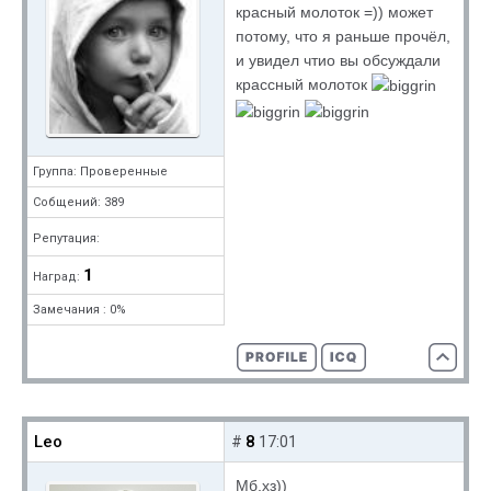
красный молоток =)) может
потому, что я раньше прочёл,
и увидел чтио вы обсуждали
крассный молоток
Группа: Проверенные
Собщений: 389
Репутация:
1
Наград:
Замечания : 0%
Leo
8
#
17:01
Мб,хз))