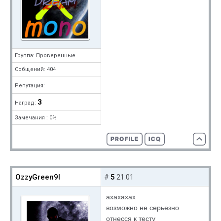
Группа: Проверенные
Собщений: 404
Репутация:
3
Наград:
Замечания : 0%
OzzyGreen9I
5
#
21:01
ахахахах
возможно не серьезно
отнесся к тесту