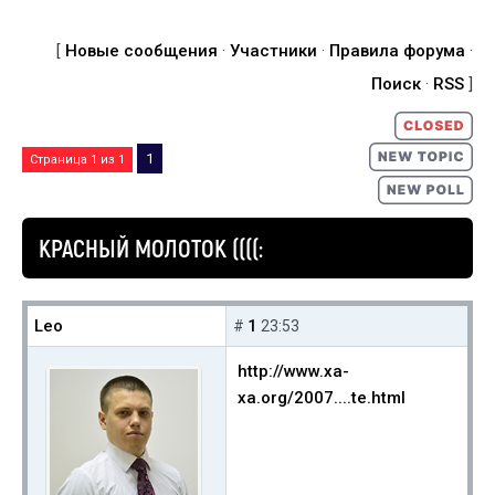
[
Новые сообщения
·
Участники
·
Правила форума
·
Поиск
·
RSS
]
1
Страница
1
из
1
КРАСНЫЙ МОЛОТОК ((((:
Leo
1
#
23:53
http://www.xa-
xa.org/2007....te.html