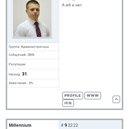
А мб и нет.
Группа: Администраторы
Собщений: 2895
Репутация:
31
Наград:
Замечания : 0%
Millennium
9
#
22:22