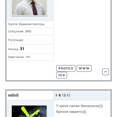
Группа: Администраторы
Собщений: 2895
Репутация:
31
Наград:
Замечания : 0%
m0n0
4
#
18:41
У меня синяя бензопила)))
брехня какаято)))