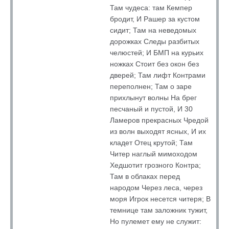
Там чудеса: там Кемпер
бродит, И Рашер за кустом
сидит; Там на неведомых
дорожках Следы разбитых
челюстей; И БМП на курьих
ножках Стоит без окон без
дверей; Там лифт Контрами
переполнен; Там о заре
прихлынут волны На брег
песчаный и пустой, И 30
Ламеров прекрасных Чредой
из волн выходят ясных, И их
кладет Отец крутой; Там
Читер наглый мимоходом
Хедшотит грозного Контра;
Там в облаках перед
народом Через леса, через
моря Игрок несется читеря; В
темнице там заложник тужит,
Но пулемет ему не служит: