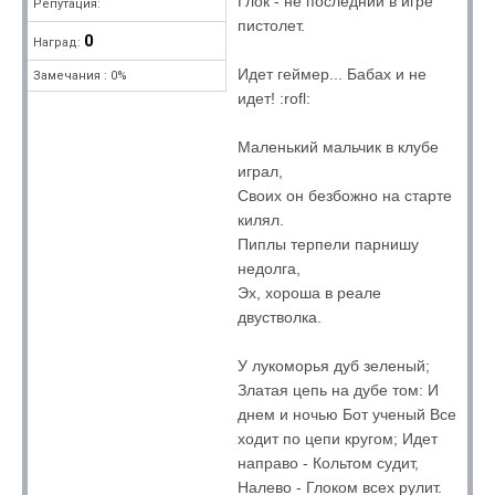
Глок - не последний в игре
Репутация:
пистолет.
0
Наград:
Идет геймер... Бабах и не
Замечания : 0%
идет! :rofl:
Маленький мальчик в клубе
играл,
Своих он безбожно на старте
килял.
Пиплы терпели парнишу
недолгa,
Эх, хороша в реале
двустволка.
У лукоморья дуб зеленый;
Златая цепь на дубе том: И
днем и ночью Бот ученый Все
ходит по цепи кругом; Идет
направо - Кольтом судит,
Налево - Глоком всех рулит.