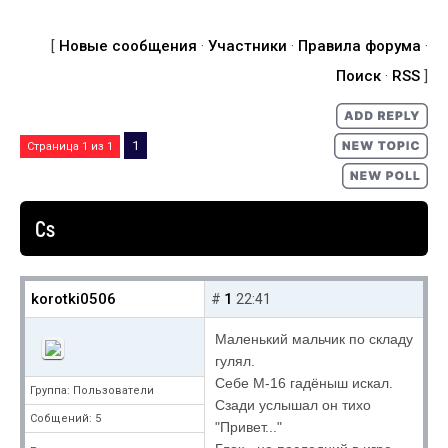
[
Новые сообщения
·
Участники
·
Правила форума
·
Поиск
·
RSS
]
1
Страница
1
из
1
Cs
korotki0506
1
#
22:41
Маленький мальчик по складу
гулял.
Себе М-16 гадёныш искал.
Группа: Пользователи
Сзади услышал он тихо
Собщений: 5
"Привет..."