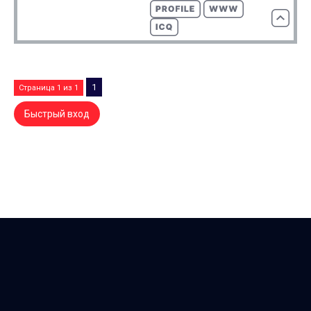
1
Страница
1
из
1
DREAM-X.RU — Counter-Strike-комьюнити dream-x | leo ©
2007 - 2026
Хостинг от
uCoz