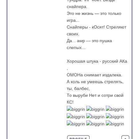
снайпера.
Это не жизнь — это только
игра...
Снайперы - кОсят! Стреляют
своих.
Да... awp — это пушка
слепых...
Хорошая штука - русский АКа
,
ОМОНа снимает издалека.
А коль не умеешь стрелять,
ты, балбес,
То выруби Нет и сотри свой
КС!