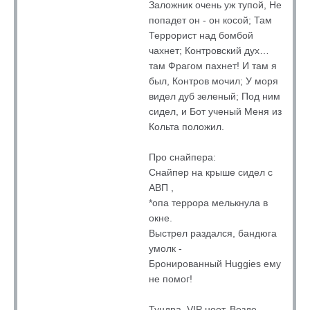
Заложник очень уж тупой, Не
попадет он - он косой; Там
Террорист над бомбой
чахнет; Контровский дух…
там Фрагом пахнет! И там я
был, Контров мочил; У моря
видел дуб зеленый; Под ним
сидел, и Бот ученый Меня из
Кольта положил.
Про снайпера:
Снайпер на крыше сидел с
АВП ,
*опа террора мелькнула в
окне.
Выстрел раздался, бандюга
умолк -
Бронированный Huggies ему
не помог!
Тундра. VIP ноет. Везде