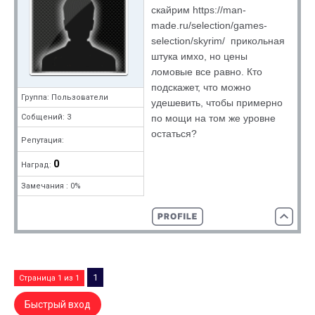
скайрим https://man-
made.ru/selection/games-
selection/skyrim/ прикольная
штука имхо, но цены
ломовые все равно. Кто
подскажет, что можно
Группа: Пользователи
удешевить, чтобы примерно
по мощи на том же уровне
Собщений: 3
остаться?
Репутация:
0
Наград:
Замечания : 0%
1
Страница
1
из
1