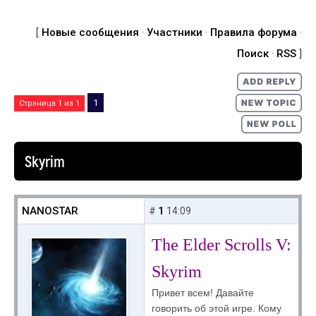
[
Новые сообщения
·
Участники
·
Правила форума
·
Поиск
·
RSS
]
1
Страница
1
из
1
Skyrim
NANOSTAR
1
#
14:09
The Elder Scrolls V:
Skyrim
Привет всем! Давайте
говорить об этой игре. Кому