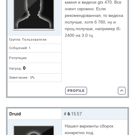
камня и видюхи gtx 470. Все
очент скромно. Если
рекомендованная, то видюха
получше, хотя б 780, ну и
проц получше, например i5-
2400 на 3.0 гц
Группа: Пользователи
Собщений: 1
Репутация:
0
Наград:
Замечания : 0%
Druid
6
#
15:57
Нашел варианты сборок
конкретно под