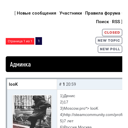
[
Новые сообщения
·
Участники
·
Правила форума
·
Поиск
·
RSS
]
1
Страница
1
из
1
Админка
looK
1
#
20:59
1)Денис
2)17
3)Moscow.pro*> looK
4)http://steamcommunity.com/profil
5)7 лет
6)Россия,Москва