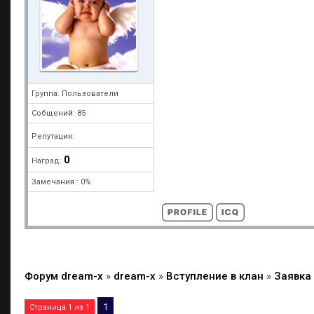
Группа: Пользователи
Собщений: 85
Репутация:
0
Наград:
Замечания : 0%
Форум dream-x
»
dream-x
»
Вступление в клан
»
Заявка
1
Страница
1
из
1