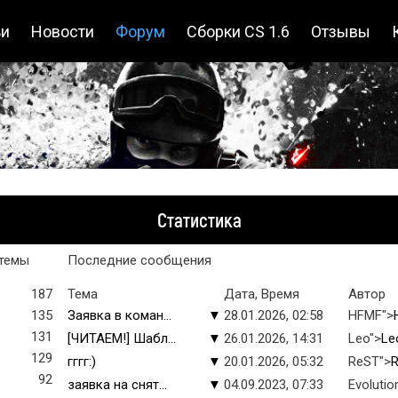
ьи
Новости
Форум
Сборки CS 1.6
Отзывы
Статистика
темы
Последние сообщения
187
Тема
Дата, Время
Автор
135
Заявка в коман...
▼
28.01.2026, 02:58
HFMF">
131
[ЧИТАЕМ!] Шабл...
▼
26.01.2026, 14:31
Leo">
Le
129
гггг:)
▼
20.01.2026, 05:32
ReST">
92
заявка на снят...
▼
04.09.2023, 07:33
Evolutio