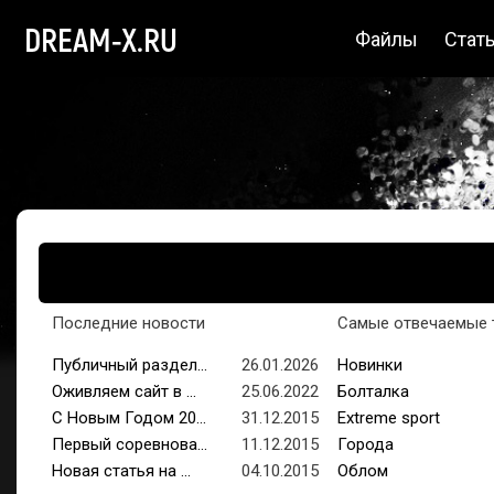
DREAM-X.RU
Файлы
Стат
Последние новости
Самые отвечаемые 
Публичный раздел...
26.01.2026
Новинки
Оживляем сайт в ...
25.06.2022
Болталка
С Новым Годом 20...
31.12.2015
Extreme sport
Первый соревнова...
11.12.2015
Города
Новая статья на ...
04.10.2015
Облом