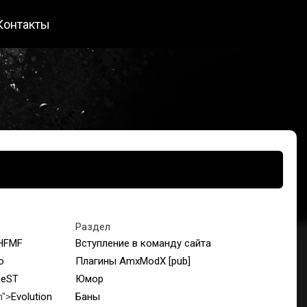
Контакты
Раздел
HFMF
Вступление в команду сайта
o
Плагины AmxModX [pub]
ReST
Юмор
n">
Evolution
Баны