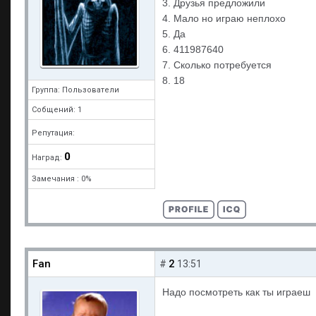
3. Друзья предложили
4. Мало но играю неплохо
5. Да
6. 411987640
7. Сколько потребуется
8. 18
Группа: Пользователи
Собщений: 1
Репутация:
0
Наград:
Замечания : 0%
Fan
2
#
13:51
Надо посмотреть как ты играеш