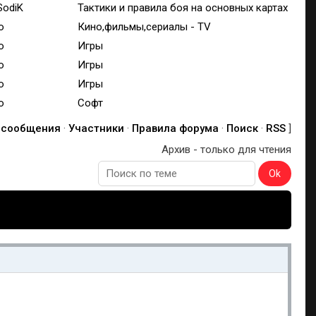
SodiK
Тактики и правила боя на основных картах
o
Кино,фильмы,сериалы - TV
o
Игры
o
Игры
o
Игры
o
Софт
 сообщения
·
Участники
·
Правила форума
·
Поиск
·
RSS
]
Архив - только для чтения