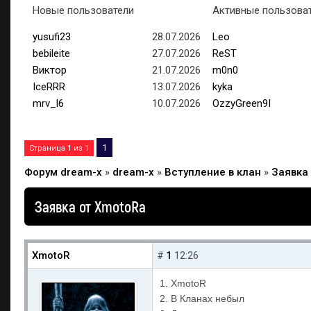
Новые пользователи
Активные пользова
yusufi23
28.07.2026
Leo
bebileite
27.07.2026
ReST
Виктор
21.07.2026
m0n0
IceRRR
13.07.2026
kyka
mrv_l6
10.07.2026
OzzyGreen9I
1
Страница
1
из
1
Форум dream-x
»
dream-x
»
Вступление в клан
»
Заявка
Заявка от XmotoRa
XmotoR
1
#
12:26
1. XmotoR
2. В Кланах небыл