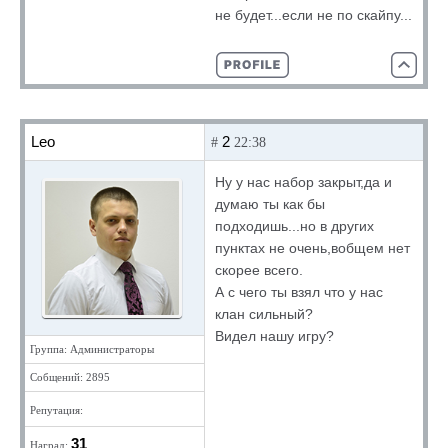
не будет...если не по скайпу...
Leo
2
#
22:38
Ну у нас набор закрыт,да и
думаю ты как бы
подходишь...но в других
пунктах не очень,вобщем нет
скорее всего.
А с чего ты взял что у нас
клан сильный?
Видел нашу игру?
Группа: Администраторы
Собщений: 2895
Репутация:
31
Наград: