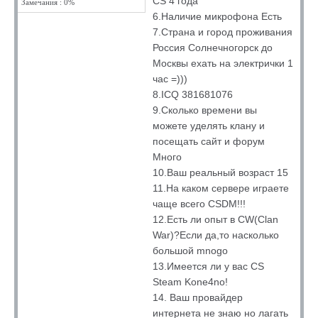
CS 4 года
Замечания : 0%
6.Наличие микрофона Есть
7.Страна и город проживания
Россия Солнечногорск до
Москвы ехать на электрички 1
час =)))
8.ICQ 381681076
9.Сколько времени вы
можете уделять клану и
посещать сайт и форум
Много
10.Ваш реальный возраст 15
11.На каком сервере играете
чаще всего CSDM!!!
12.Есть ли опыт в CW(Clan
War)?Если да,то насколько
большой mnogo
13.Имеется ли у вас CS
Steam Kone4no!
14. Ваш провайдер
интернета не знаю но лагать