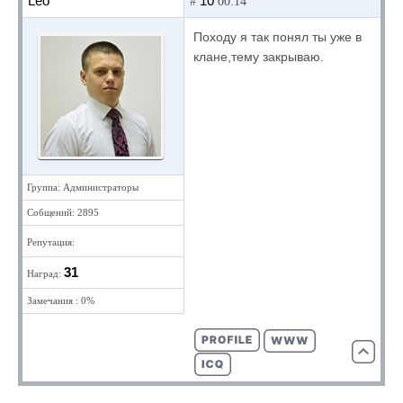
Leo
10
#
00:14
Походу я так понял ты уже в
клане,тему закрываю.
Группа: Администраторы
Собщений: 2895
Репутация:
31
Наград:
Замечания : 0%