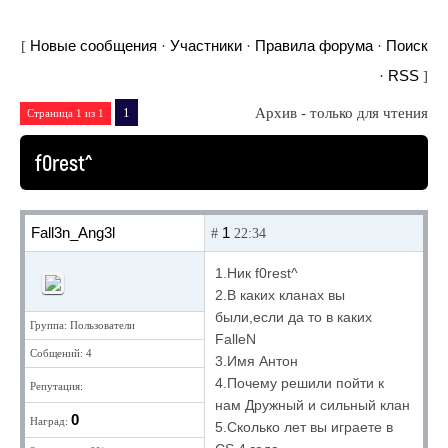
Новые сообщения
Участники
Правила форума
Поиск
[
·
·
·
RSS
·
]
1
Архив - только для чтения
Страница
1
из
1
f0rest^
Fall3n_Ang3l
1
#
22:34
1.Ник f0rest^
2.В каких кланах вы
были,если да то в каких
Группа: Пользователи
FalleN
Собщений: 4
3.Имя Антон
4.Почему решили пойти к
Репутация:
нам Дружный и сильный клан
0
Наград:
5.Сколько лет вы играете в