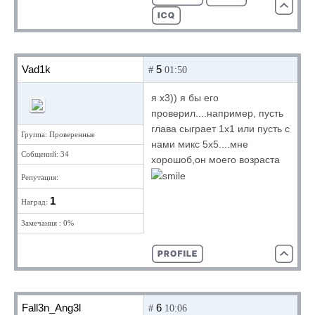
Vad1k
5
#
01:50
я х3)) я бы его
проверил....например, пусть
глава сыграет 1х1 или пусть с
Группа: Проверенные
нами микс 5х5....мне
Собщений: 34
хорошоб,он моего возраста
Репутация:
1
Наград:
Замечания : 0%
Fall3n_Ang3l
6
#
10:06