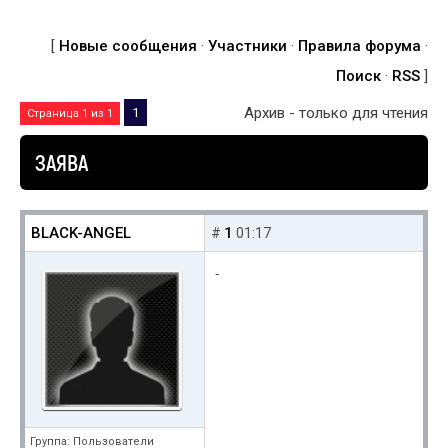
[
Новые сообщения
·
Участники
·
Правила форума
·
Поиск
·
RSS
]
Архив - только для чтения
1
Страница
1
из
1
ЗАЯВА
BLACK-ANGEL
1
#
01:17
-
Группа: Пользователи