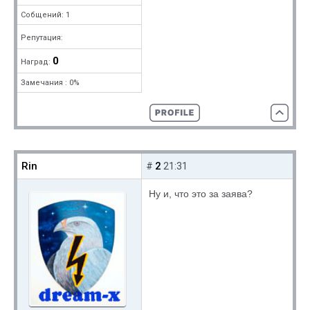
Собщений: 1
Репутация:
0
Наград:
Замечания : 0%
Rin
2
#
21:31
Ну и, что это за заява?