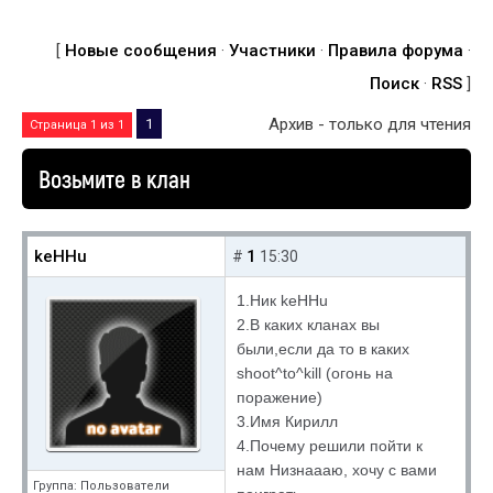
[
Новые сообщения
·
Участники
·
Правила форума
·
Поиск
·
RSS
]
Архив - только для чтения
1
Страница
1
из
1
Возьмите в клан
keHHu
1
#
15:30
1.Ник keHHu
2.В каких кланах вы
были,если да то в каких
shoot^to^kill (огонь на
поражение)
3.Имя Кирилл
4.Почему решили пойти к
нам Низнаааю, хочу с вами
Группа: Пользователи