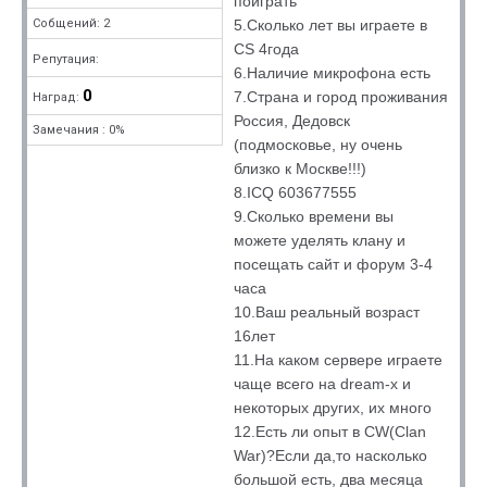
поиграть
5.Сколько лет вы играете в
Собщений: 2
CS 4года
Репутация:
6.Наличие микрофона есть
0
7.Страна и город проживания
Наград:
Россия, Дедовск
Замечания : 0%
(подмосковье, ну очень
близко к Москве!!!)
8.ICQ 603677555
9.Сколько времени вы
можете уделять клану и
посещать сайт и форум 3-4
часа
10.Ваш реальный возраст
16лет
11.На каком сервере играете
чаще всего на dream-x и
некоторых других, их много
12.Есть ли опыт в CW(Clan
War)?Если да,то насколько
большой есть, два месяца