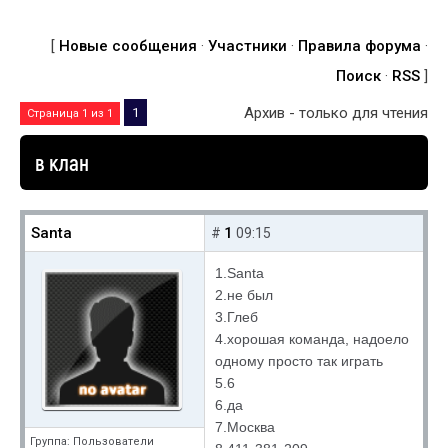
[
Новые сообщения
·
Участники
·
Правила форума
·
Поиск
·
RSS
]
Архив - только для чтения
1
Страница
1
из
1
в клан
Santa
1
#
09:15
1.Santa
2.не был
3.Глеб
4.хорошая команда, надоело
одному просто так играть
5.6
6.да
7.Москва
Группа: Пользователи