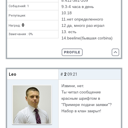
8.411-381-209
9.3-4 часа в день
Собщений: 1
10.18
Репутация:
11.нет определенного
0
12.да, много раз играл
Наград:
13. есть
Замечания : 0%
14.beeline(бывшая corbina)
Leo
2
#
09:21
Извини, нет.
Ты читал сообщение
красным шрифтом в
"Примере подачи заявки"?
Набор в клан закрыт!