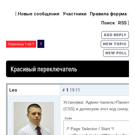
[
Новые сообщения
·
Участники
·
Правила форума
·
Поиск
·
RSS
]
1
Страница
1
из
1
Красивый переключатель
Leo
1
#
19:11
Установка: Админ панель>Панель 
(CSS) и дописуем этот код снизу,пе
Code
/* Page Selector / Start */