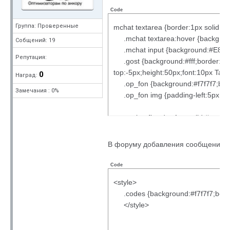
Code
Группа: Проверенные
mchat textarea {border:1px solid
.mchat textarea:hover {backgro
Собщений: 19
.mchat input {background:#E8E8E8
Репутация:
.gost {background:#fff;border:1px 
top:-5px;height:50px;font:10px 
0
Наград:
.op_fon {background:#f7f7f7;bord
Замечания : 0%
.op_fon img {padding-left:5px; fi
.option {border:1px solid #ccc;he
top:3px;background:#fff;filter:pro
.option:hover {filter:progid:DXIm
В форуму добавления сообщения:
.chat {background:#E8E8E8;borde
.cBlock {margin:0px;padding:0p
Code
.cMessage {background:#F8F8F8;b
<style>
.codes {background:#f7f7f7;borde
</style>