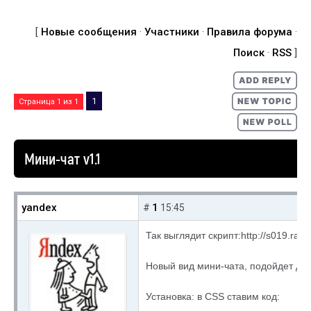
[
Новые сообщения
·
Участники
·
Правила форума
·
Поиск
·
RSS
]
1
Страница
1
из
1
Мини-чат v1.1
yandex
1
#
15:45
Так выглядит скрипт:http://s019.radi
Новый вид мини-чата, подойдет для
Установка: в CSS ставим код: