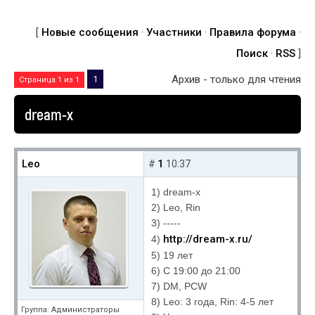
[
Новые сообщения
·
Участники
·
Правила форума
·
Поиск
·
RSS
]
Архив - только для чтения
1
Страница
1
из
1
dream-x
Leo
1
#
10:37
1) dream-x
2) Leo, Rin
3) -----
http://dream-x.ru/
4)
5) 19 лет
6) С 19:00 до 21:00
7) DM, PCW
8) Leo: 3 года, Rin: 4-5 лет
Группа: Администраторы