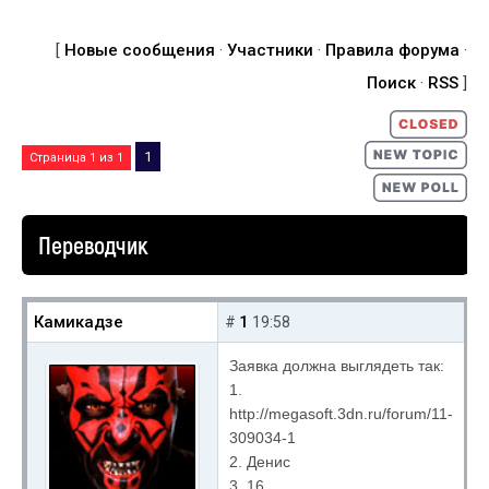
[
Новые сообщения
·
Участники
·
Правила форума
·
Поиск
·
RSS
]
1
Страница
1
из
1
Переводчик
Камикадзе
1
#
19:58
Заявка должна выглядеть так:
1.
http://megasoft.3dn.ru/forum/11-
309034-1
2. Денис
3. 16