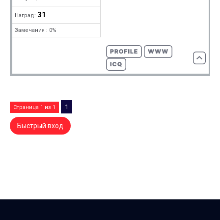
31
Наград:
Замечания : 0%
1
Страница
1
из
1
DREAM-X.RU — Counter-Strike-комьюнити dream-x | leo ©