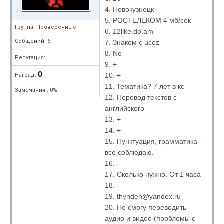
4. Новокузнецк
5. РОСТЕЛЕКОМ 4 мб/сек
Группа: Проверенные
6. 12like.do.am
Собщений: 6
7. Знаком с ucoz
8. No
Репутация:
9. +
0
10. +
Наград:
11. Тематика? 7 лет в кс
Замечания : 0%
12. Перевод текстов с
английского
13. +
14. +
15. Пунктуация, грамматика -
все соблюдаю.
16. -
17. Сколько нужно. От 1 часа
18. -
19. thynden@yandex.ru
20. Не смогу переводить
аудио и видео (проблемы с