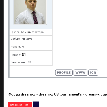
Группа: Администраторы
Собщений: 2895
Репутация:
31
Наград:
Замечания : 0%
Форум dream-x
»
dream-x CS tournament's
»
dream-x cup
1
Страница
1
из
1