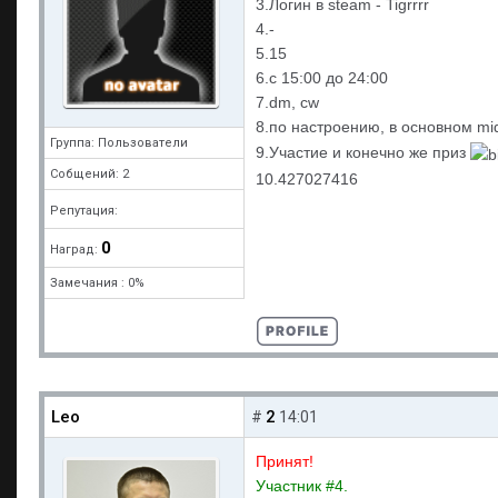
3.Логин в steam - Tigrrrr
4.-
5.15
6.с 15:00 до 24:00
7.dm, cw
8.по настроению, в основном m
Группа: Пользователи
9.Участие и конечно же приз
Собщений: 2
10.427027416
Репутация:
0
Наград:
Замечания : 0%
Leo
2
#
14:01
Принят!
Участник #4.