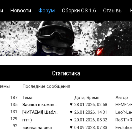
ьи
Новости
Форум
Сборки CS 1.6
Отзывы
Статистика
темы
Последние сообщения
187
Тема
Дата, Время
Автор
135
Заявка в коман...
▼
28.01.2026, 02:58
HFMF">
131
[ЧИТАЕМ!] Шабл...
▼
26.01.2026, 14:31
Leo">
Le
129
гггг:)
▼
20.01.2026, 05:32
ReST">
92
заявка на снят...
▼
04.09.2023, 07:33
Evolutio