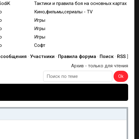
SodiK
Тактики и правила боя на основных картах
o
Кино,фильмы,сериалы - TV
o
Игры
o
Игры
o
Игры
o
Софт
 сообщения
·
Участники
·
Правила форума
·
Поиск
·
RSS
]
Архив - только для чтения