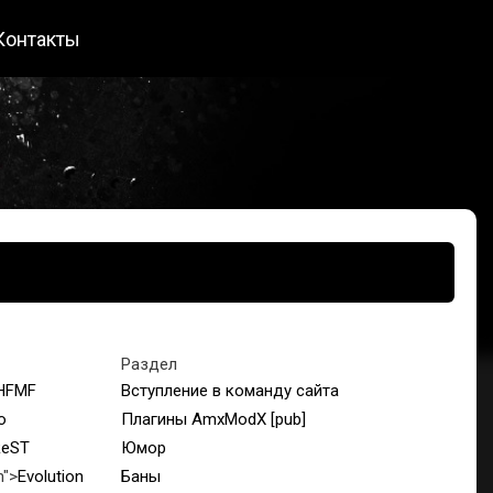
Контакты
Раздел
HFMF
Вступление в команду сайта
o
Плагины AmxModX [pub]
ReST
Юмор
n">
Evolution
Баны