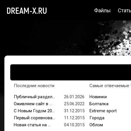
DREAM-X.RU
Файлы
Стат
Последние новости
Самые отвечаемые 
Публичный раздел...
26.01.2026
Новинки
Оживляем сайт в ...
25.06.2022
Болталка
С Новым Годом 20...
31.12.2015
Extreme sport
Первый соревнова...
11.12.2015
Города
Новая статья на ...
04.10.2015
Облом