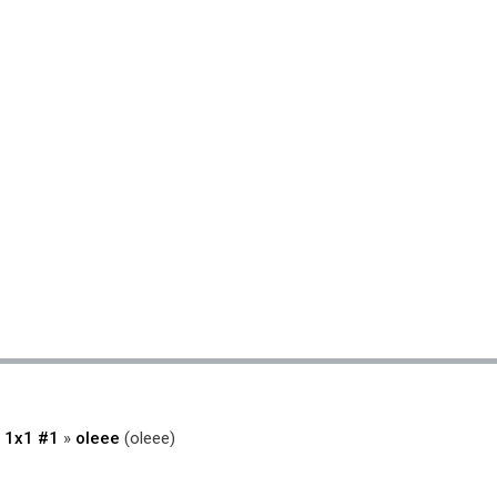
 1x1 #1
»
oleee
(oleee)