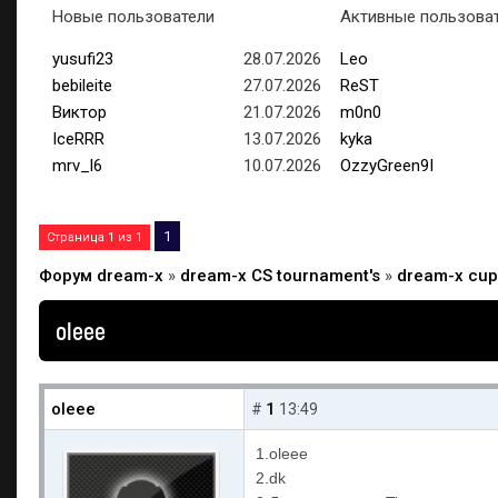
Новые пользователи
Активные пользова
yusufi23
28.07.2026
Leo
bebileite
27.07.2026
ReST
Виктор
21.07.2026
m0n0
IceRRR
13.07.2026
kyka
mrv_l6
10.07.2026
OzzyGreen9I
1
Страница
1
из
1
Форум dream-x
»
dream-x CS tournament's
»
dream-x cup
oleee
oleee
1
#
13:49
1.oleee
2.dk