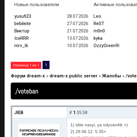
Новые пользователи
Активные пользова
yusufi23
28.07.2026
Leo
bebileite
27.07.2026
ReST
Виктор
21.07.2026
m0n0
IceRRR
13.07.2026
kyka
mrv_l6
10.07.2026
OzzyGreen9I
1
Страница
1
из
1
Форум dream-x
»
dream-x public server
»
Жалобы
»
/vot
/voteban
JIEB
1
#
05:58
1) idite naxyi, ya odyvan4ik =)
2) 28.06.12. 5:35+