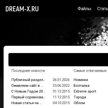
DREAM-X.RU
Файлы
Стат
Последние новости
Самые отвечаемые 
Публичный раздел...
26.01.2026
Новинки
Оживляем сайт в ...
25.06.2022
Болталка
С Новым Годом 20...
31.12.2015
Extreme sport
Первый соревнова...
11.12.2015
Города
Новая статья на ...
04.10.2015
Облом