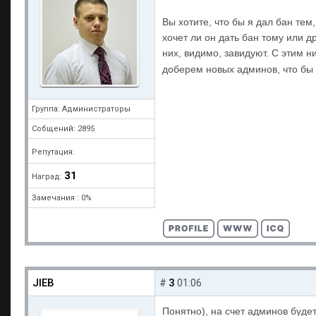
Вы хотите, что бы я дал бан тем
хочет ли он дать бан тому или д
них, видимо, завидуют. С этим н
доберем новых админов, что бы 
Группа: Администраторы
Собщений: 2895
Репутация:
31
Наград:
Замечания : 0%
JIEB
3
#
01:06
Понятно), на счет админов будет