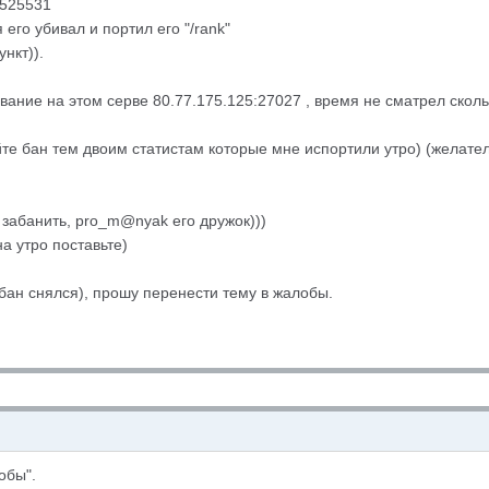
1525531
 его убивал и портил его "/rank"
ункт)).
ание на этом серве 80.77.175.125:27027 , время не сматрел сколько,
те бан тем двоим статистам которые мне испортили утро) (желатель
 забанить, pro_m@nyak его дружок)))
а утро поставьте)
бан снялся), прошу перенести тему в жалобы.
обы".