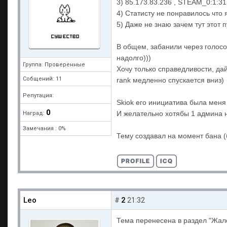
3) 85.173.83.236 , STEAM_0:1:3
4) Статисту не понравилось что я
5) Даже не знаю зачем тут этот п
В общем, забанили через голосов
надолго)))
Группа: Проверенные
Хочу только справедливости, дай
Собщений: 11
rank медленно спускается вниз)
Репутация:
Skiok его инициатива была меня
0
И желательно хотябы 1 админа н
Наград:
Замечания : 0%
Тему создавал на момент бана (
Leo
2
#
21:32
Тема перенесена в раздел "Жал