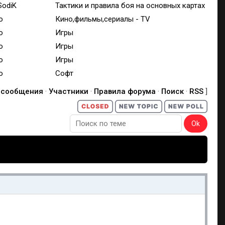
SodiK
Тактики и правила боя на основных картах
o
Кино,фильмы,сериалы - TV
o
Игры
o
Игры
o
Игры
o
Софт
 сообщения
·
Участники
·
Правила форума
·
Поиск
·
RSS
]