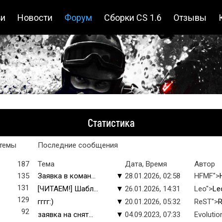
ьи
Новости
Форум
Сборки CS 1.6
Отзывы
Статистика
темы
Последние сообщения
187
Тема
Дата, Время
Автор
135
Заявка в коман...
▼
28.01.2026, 02:58
HFMF">
131
[ЧИТАЕМ!] Шабл...
▼
26.01.2026, 14:31
Leo">
Le
129
гггг:)
▼
20.01.2026, 05:32
ReST">
92
заявка на снят...
▼
04.09.2023, 07:33
Evolutio