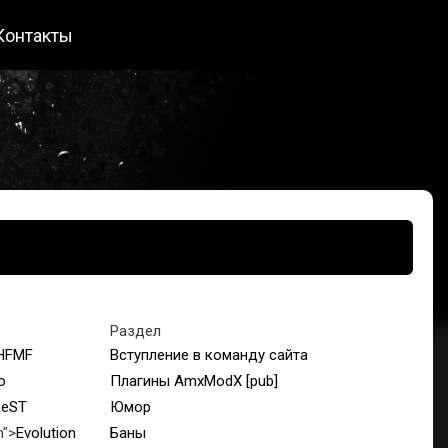
Контакты
Раздел
HFMF
Вступление в команду сайта
o
Плагины AmxModX [pub]
ReST
Юмор
n">
Evolution
Баны