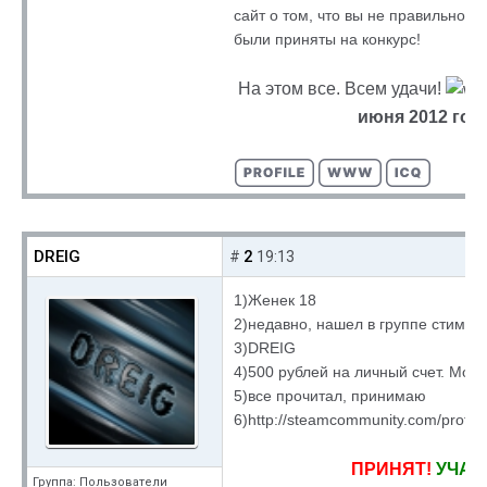
сайт о том, что вы не правильно по
были приняты на конкурс!
На этом все. Всем удачи!
июня 2012 года
DREIG
2
#
19:13
1)Женек 18
2)недавно, нашел в группе стим
3)DREIG
4)500 рублей на личный счет. Мо
5)все прочитал, принимаю
6)http://steamcommunity.com/profi
ПРИНЯТ!
УЧАС
Группа: Пользователи