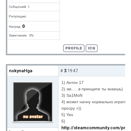
Собщений: 1
Репутация:
0
Наград:
Замечания : 0%
nokynaHga
3
#
19:47
1) Антон 17
2) эм..... в принципе ты знаешь)
3) Sa1MoN
4) может начну нормально играть....
просру =))
5) Yes
6)
http://steamcommunity.com/pro