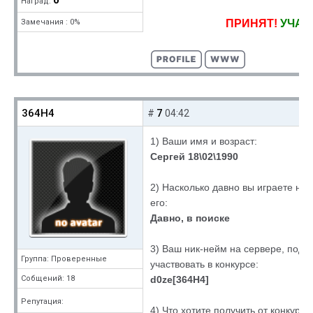
0
Наград:
ПРИНЯТ!
УЧАС
Замечания : 0%
364H4
7
#
04:42
1) Ваши имя и возраст:
Сергей 18\02\1990
2) Насколько давно вы играете на
его:
Давно, в поиске
3) Ваш ник-нейм на сервере, под 
Группа: Проверенные
участвовать в конкурсе:
d0ze[364H4]
Собщений: 18
Репутация:
4) Что хотите получить от конкурса