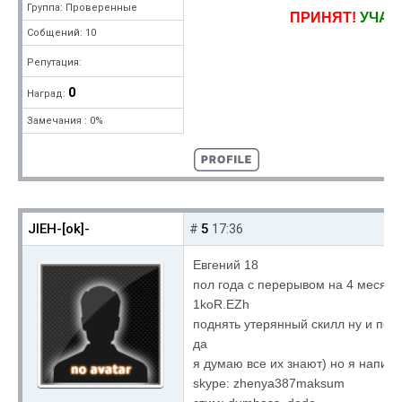
Группа: Проверенные
ПРИНЯТ!
УЧАС
Собщений: 10
Репутация:
0
Наград:
Замечания : 0%
JIEH-[ok]-
5
#
17:36
Евгений 18
пол года с перерывом на 4 месяца
1koR.EZh
поднять утерянный скилл ну и поб
да
я думаю все их знают) но я напишу
skype: zhenya387maksum