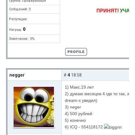
Группа: Проверенные
Собщений: 3
ПРИНЯТ!
УЧАС
Репутация:
0
Наград:
Замечания : 0%
negger
4
#
18:58
1) Макс,19 лет
2) думаю месяцев 4 где то так, а 
dream-x увидил)
3) neger
4) 500 рублей
5) конечно
6) ICQ - 554118172