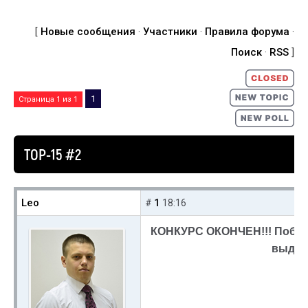
[
Новые сообщения
·
Участники
·
Правила форума
·
Поиск
·
RSS
]
1
Страница
1
из
1
TOP-15 #2
Leo
1
#
18:16
КОНКУРС ОКОНЧЕН!!! Побе
выдан