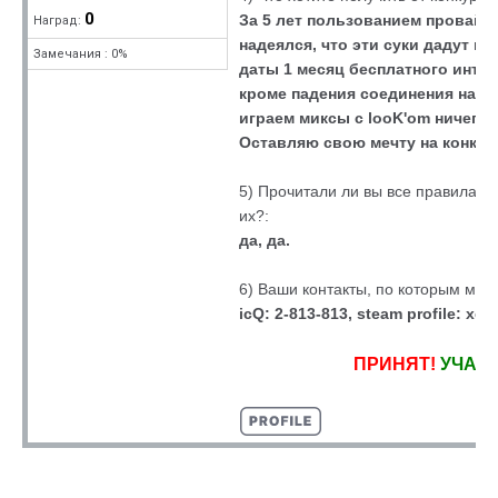
0
За 5 лет пользованием провайд
Наград:
надеялся, что эти суки дадут в
Замечания : 0%
даты 1 месяц бесплатного интер
кроме падения соединения на л
играем миксы с looK'om ничего 
Оставляю свою мечту на конкурс
5) Прочитали ли вы все правила к
их?:
да, да.
6) Ваши контакты, по которым мы 
icQ: 2-813-813, steam profile: x
ПРИНЯТ!
УЧАСТ