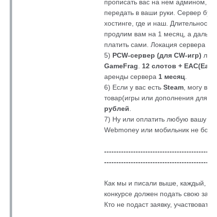
прописать вас на нем админом, во
передать в ваши руки. Сервер буде
хостинге, где и наш. Длительность
продлим вам на 1 месяц, а дальше
платить сами. Локация сервера -
М
5)
PCW-сервер (для CW-игр)
лучш
GameFrag
.
12 слотов + EAC(Easy
аренды сервера
1 месяц
.
6) Если у вас есть
Steam
, могу ва
товар(игры или дополнения для ни
рублей
.
7) Ну или оплатить любую вашу ус
Webmoney или мобильник не боле
----------------------------------------------
----------------------------------------------
Как мы и писали выше, каждый, кт
конкурсе должен подать свою заявк
Кто не подаст заявку, участвовать 