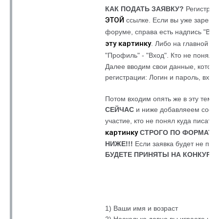
КАК ПОДАТЬ ЗАЯВКУ?
Регистрир
ЭТОЙ
ссылке. Если вы уже зарегис
форуме, справа есть надпись "Вход
эту картинку
. Либо на главной в
с
"Профиль" - "Вход". Кто не понял
Далее вводим свои данные, которы
регистрации: Логин и пароль, вход
Потом входим опять же в эту тему,
СЕЙЧАС
и ниже добавляеем сообщ
участие, кто не понял куда писать,
картинку
СТРОГО ПО ФОРМАТУ
НИЖЕ!!!
Если заявка будет не по 
БУДЕТЕ ПРИНЯТЫ НА КОНКУРС!!
1) Ваши имя и возраст
2) Насколько давно вы играете на