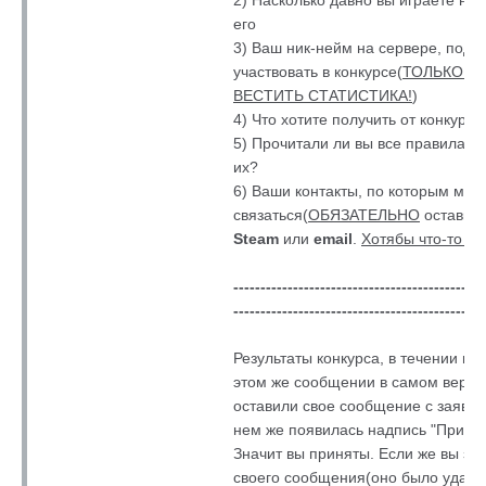
его
3) Ваш ник-нейм на сервере, под 
участвовать в конкурсе(
ТОЛЬКО П
ВЕСТИТЬ СТАТИСТИКА!
)
4) Что хотите получить от конкурса
5) Прочитали ли вы все правила к
их?
6) Ваши контакты, по которым мы 
связаться(
ОБЯЗАТЕЛЬНО
оставит
Steam
или
email
.
Хотябы что-то од
----------------------------------------------
----------------------------------------------
Результаты конкурса, в течении ме
этом же сообщении в самом верху! 
оставили свое сообщение с заявкой
нем же появилась надпись "Принят
Значит вы приняты. Если же вы за
своего сообщения(оно было удале