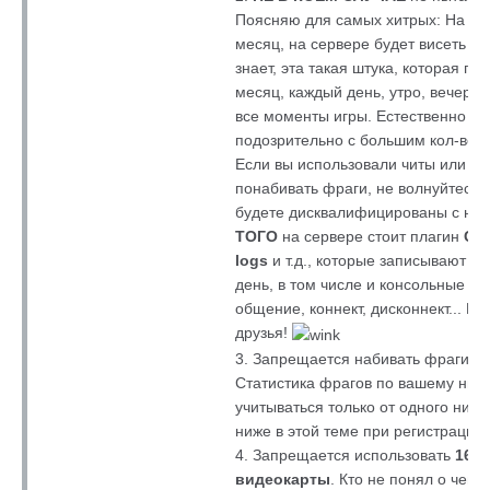
Поясняю для самых хитрых: На мом
месяц, на сервере будет висеть н
знает, эта такая штука, которая пи
месяц, каждый день, утро, вечер и
все моменты игры. Естественно поб
подозрительно с большим кол-вом 
Если вы использовали читы или р
понабивать фраги, не волнуйтесь,
будете дисквалифицированы с наш
ТОГО
на сервере стоит плагин
Col
logs
и т.д., которые записывают в
день, в том числе и консольные мо
общение, коннект, дисконнект... По
друзья!
3. Запрещается набивать фраги п
Статистика фрагов по вашему нику
учитываться только от одного ник-
ниже в этой теме при регистрации.
4. Запрещается использовать
16-
видеокарты
. Кто не понял о чем 