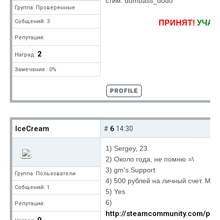
стим: dumbass_dodo
Группа: Проверенные
Собщений: 3
ПРИНЯТ!
УЧАС
Репутация:
2
Наград:
Замечания : 0%
IceCream
6
#
14:30
1) Sergey, 23
2) Около года, не помню =\
3) gm's.Support
Группа: Пользователи
4) 500 рублей на личный счет. М
Собщений: 1
5) Yes
6)
Репутация:
http://steamcommunity.com/pro