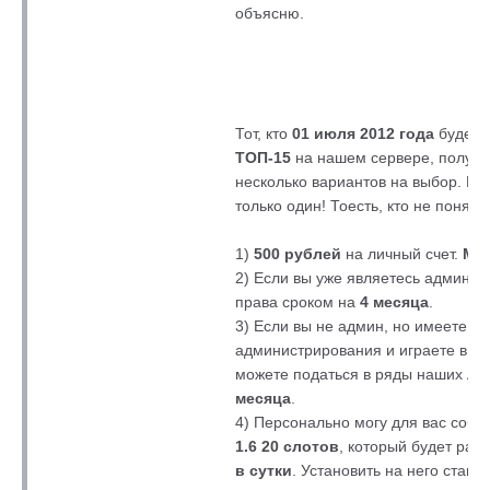
объясню.
Тот, кто
01 июля 2012 года
будет 
ТОП-15
на нашем сервере, получит
несколько вариантов на выбор. Вы
только один! Тоесть, кто не понял,
1)
500 рублей
на личный счет.
Мо
2) Если вы уже являетесь админом
права сроком на
4 месяца
.
3) Если вы не админ, но имеете St
администрирования и играете в
CS
можете податься в ряды наших Ад
месяца
.
4) Персонально могу для вас собр
1.6 20 слотов
, который будет раб
в сутки
. Установить на него стан