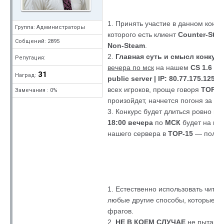
1. Принять участие в данном конку
Группа: Администраторы
которого есть клиент
Counter-Strik
Собщений: 2895
Non-Steam
.
2.
Главная суть и смысл конкурс
Репутация:
вечера по мск
на нашем
CS 1.6
пуб
31
Наград:
public server | IP: 80.77.175.125:
всех игроков, проще говоря
TOP-1
Замечания : 0%
произойдет, начнется погоня за ф
3. Конкурс будет длиться ровно мес
18:00 вечера
по
МСК
будет на пер
нашего сервера в
TOP-15
— получи
1. Естественно использовать читы, 
любые другие способы, которые бу
фрагов.
2.
НЕ В КОЕМ СЛУЧАЕ
не пытайте