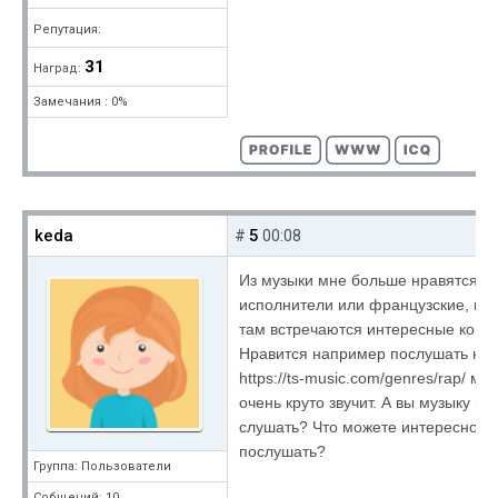
Репутация:
31
Наград:
Замечания : 0%
keda
5
#
00:08
Из музыки мне больше нравятся н
исполнители или французские, в 
там встречаются интересные комп
Нравится например послушать не
https://ts-music.com/genres/rap/ мо
очень круто звучит. А вы музыку ка
слушать? Что можете интересное 
послушать?
Группа: Пользователи
Собщений: 10