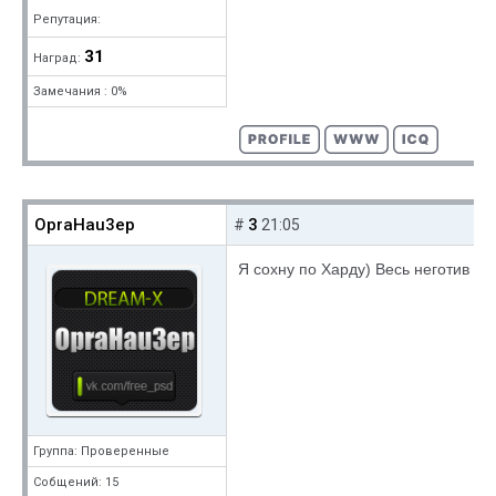
Репутация:
31
Наград:
Замечания : 0%
OpraHau3ep
3
#
21:05
Я сохну по Харду) Весь неготив ух
Группа: Проверенные
Собщений: 15