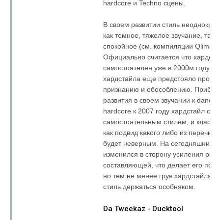
hardcore и Techno сцены.
В своем развитии стиль неоднокра
как темное, тяжелое звучание, так 
спокойное (см. компиляции Qlimax 2
Официально считается что хардста
самостоятелен уже в 2000м году, н
хардстайла еще предстояло пройти 
признанию и обособлению. Прибли
развития в своем звучании к danceco
hardcore к 2007 году хардстайл ст
самостоятельным стилем, и класси
как подвид какого либо из перечис
будет неверным. На сегодняшний д
изменился в сторону усиления рит
составляющей, что делает его похо
но тем не менее грув хардстайла ос
стиль держаться особняком.
Da Tweekaz - Ducktool