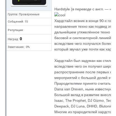
Hardstyle (в переводе с англ. — «жё
Группа: Проверенные
Хардстайл возник в конце 90-х годо
Собщений: 15
направления техно как подвид этого
Репутация:
дальнейшем утяжелённое техно см
басовой и синтезаторной линией har
0
Наград:
вследствие чего получался более жё
Замечания : 0%
который звучал уже почти как хардк
Хардстайл был задуман как стиль р
вследствие чего он получил широко
распространение после первых кр
мероприятий с большой долей этого
Прародителями принято считать д
Dana van Dreven, ныне известную к
Большой вклад в развитие внесли т
Isaac, The Prophet, DJ Gizmo, Techn
Deepack, DJ Luna, DHHD, Blutonium 
Многие из прародителей хардстайл