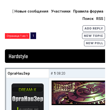
[
Новые сообщения
·
Участники
·
Правила форума
·
Поиск
·
RSS
]
1
Страница
1
из
1
Hardstyle
OpraHau3ep
1
#
08:20