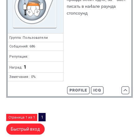
писать в на4але раунда
стопсоунд
Группа: Пользователи
Собщений: 686
Репутация:
1
Наград:
Замечания : 0%
1
Страница
1
из
1