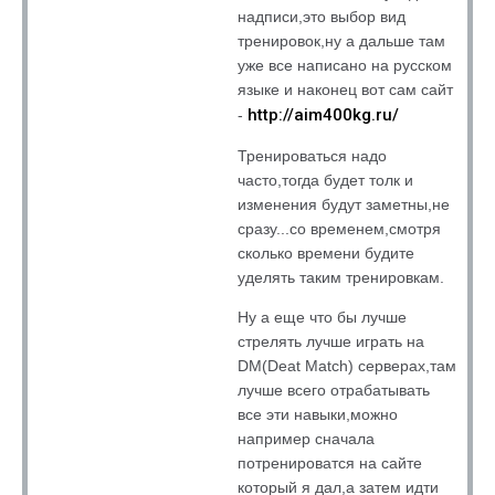
надписи,это выбор вид
тренировок,ну а дальше там
уже все написано на русском
языке и наконец вот сам сайт
http://aim400kg.ru/
-
Тренироваться надо
часто,тогда будет толк и
изменения будут заметны,не
сразу...со временем,смотря
сколько времени будите
уделять таким тренировкам.
Ну а еще что бы лучше
стрелять лучше играть на
DM(Deat Match) серверах,там
лучше всего отрабатывать
все эти навыки,можно
например сначала
потренироватся на сайте
который я дал,а затем идти