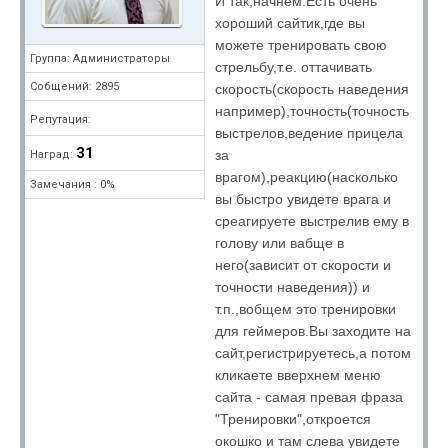
И так,начнем.Есть очень
хороший сайтик,где вы
можете тренировать свою
Группа: Администраторы
стрельбу,т.е. оттачивать
Собщений: 2895
скорость(скорость наведения
например),точность(точность
Репутация:
выстрелов,ведение прицела
31
за
Наград:
врагом),реакцию(насколько
Замечания : 0%
вы быстро увидете врага и
среагируете выстрелив ему в
голову или вабще в
него(зависит от скорости и
точности наведения)) и
т.п.,вобщем это тренировки
для геймеров.Вы заходите на
сайт,регистрируетесь,а потом
кликаете вверхнем меню
сайта - самая превая фраза
"Тренировки",откроется
окошко и там слева увидете