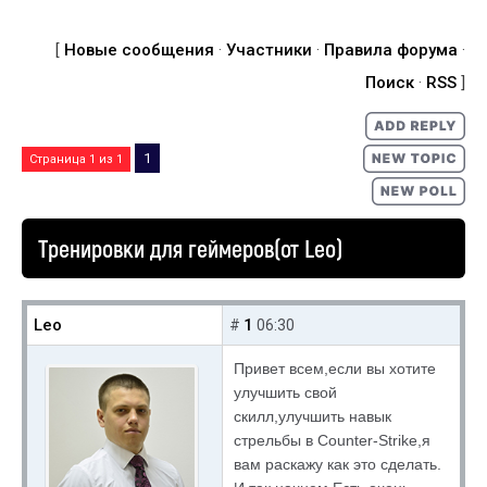
[
Новые сообщения
·
Участники
·
Правила форума
·
Поиск
·
RSS
]
1
Страница
1
из
1
Тренировки для геймеров(от Leo)
Leo
1
#
06:30
Привет всем,если вы хотите
улучшить свой
скилл,улучшить навык
стрельбы в Counter-Strike,я
вам раскажу как это сделать.