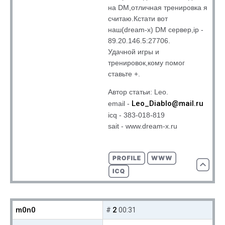
на DM,отличная тренировка я
считаю.Кстати вот
наш(dream-x) DM сервер,ip -
89.20.146.5:27706.
Удачной игры и
тренировок,кому помог
ставьте +.
Автор статьи: Leo.
Leo_Diablo@mail.ru
email -
icq - 383-018-819
sait - www.dream-x.ru
m0n0
2
#
00:31