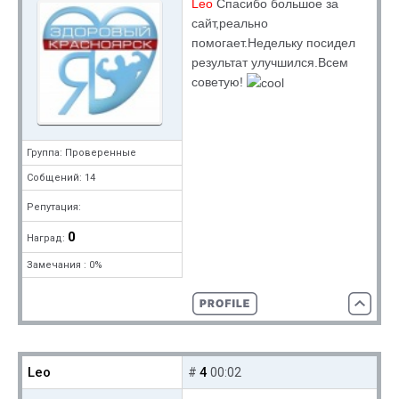
Leo
Cпасибо большое за
сайт,реально
помогает.Недельку посидел
результат улучшился.Всем
советую!
Группа: Проверенные
Собщений: 14
Репутация:
0
Наград:
Замечания : 0%
Leo
4
#
00:02