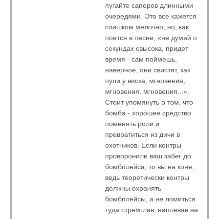
пугайте саперов длинными
очередями. Это все кажется
слишком мелочно, но, как
поется в песне, «не думай о
секундах свысока, придет
время - сам поймешь,
наверное, они свистят, как
пули у виска, мгновения,
мгновения, мгновения...».
Стоит упомянуть о том, что
бомба - хорошее средство
поменять роли и
превратиться из дичи в
охотников. Если контры
проворонили ваш забег до
бомбплейса, то вы на коне,
ведь теоретически контры
должны охранять
бомбплейсы, а не ломиться
туда стремглав, наплевав на