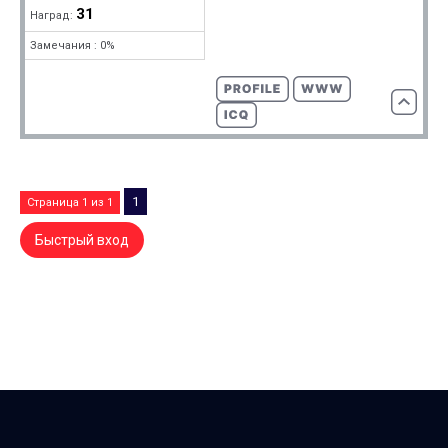
31
Наград:
Замечания : 0%
1
Страница
1
из
1
DREAM-X.RU — Counter-Strike-комьюнити dream-x | leo ©