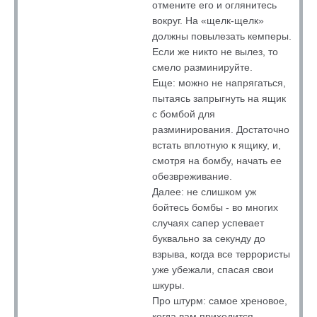
отмените его и оглянитесь
вокруг. На «щелк-щелк»
должны повылезать кемперы.
Если же никто не вылез, то
смело разминируйте.
Еще: можно не напрягаться,
пытаясь запрыгнуть на ящик
с бомбой для
разминирования. Достаточно
встать вплотную к ящику, и,
смотря на бомбу, начать ее
обезвреживание.
Далее: не слишком уж
бойтесь бомбы - во многих
случаях сапер успевает
буквально за секунду до
взрыва, когда все террористы
уже убежали, спасая свои
шкуры.
Про штурм: самое хреновое,
когда вам приходится