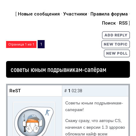
[
Новые сообщения
·
Участники
·
Правила форума
·
Поиск
·
RSS
]
1
Страница
1
из
1
советы юным подрывникам-сапёрам
ReST
1
#
02:38
Советы юным подрывникам-
саперам!
Скажу сразу, что авторы CS,
начиная с версии 1.3 здорово
обломали кайф всем