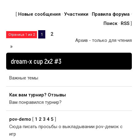
[
Новые сообщения
·
Участники
·
Правила форума
·
Поиск
·
RSS
]
2
1
Страница
1
из
2
Архив - только для чтения
»
dream-x cup 2x2 #3
Важные темы
Как вам турнир? Отзывы
Вам понравился турнир?
pov-demo
[
1
2
3
4
5
]
Сюда писать просьбы о выкладывании pov-демок с
игр