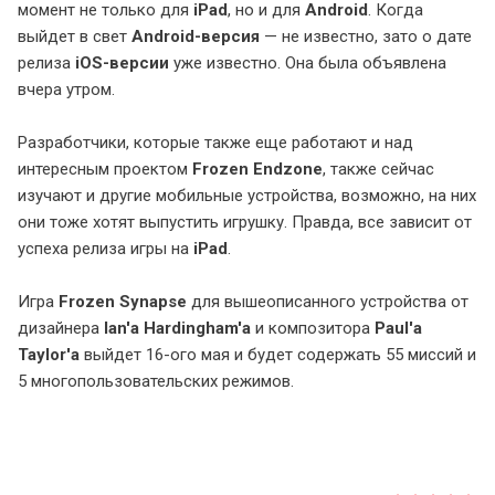
момент не только для
iPad
, но и для
Android
. Когда
выйдет в свет
Android-версия
— не известно, зато о дате
релиза
iOS-версии
уже известно. Она была объявлена
вчера утром.
Разработчики, которые также еще работают и над
интересным проектом
Frozen Endzone
, также сейчас
изучают и другие мобильные устройства, возможно, на них
они тоже хотят выпустить игрушку. Правда, все зависит от
успеха релиза игры на
iPad
.
Игра
Frozen Synapse
для вышеописанного устройства от
дизайнера
Ian'а Hardingham'а
и композитора
Paul'а
Taylor'а
выйдет 16-ого мая и будет содержать 55 миссий и
5 многопользовательских режимов.