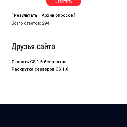
[
Результаты
·
Архив опросов
]
Всего ответов:
294
Друзья сайта
Скачать CS 1.6 бесплатно
Раскрутка серверов CS 1.6
DREAM-X.RU — Counter-Strike-комьюнити dream-x | leo
© 2007 - 2026