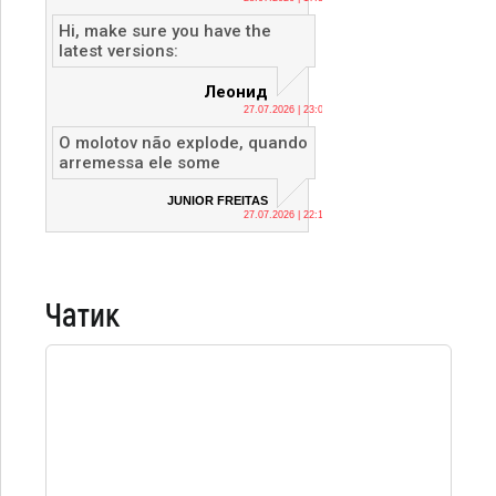
Hi, make sure you have the
latest versions:
Леонид
27.07.2026 | 23:04
O molotov não explode, quando
arremessa ele some
JUNIOR FREITAS
27.07.2026 | 22:12
Чатик