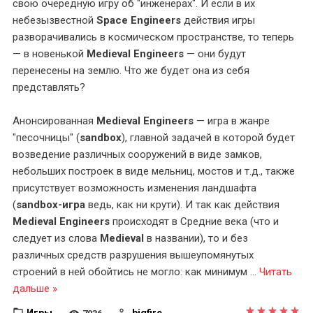
свою очередную игру об "инженерах". И если в их
небезызвестной
Space Engineers
действия игры
разворачивались в космическом пространстве, то теперь
— в новенькой
Medieval Engineers
— они будут
перенесены на землю. Что же будет она из себя
представлять?
Анонсированная
Medieval Engineers
— игра в жанре
"песочницы" (
sandbox
), главной задачей в которой будет
возведение различных сооружений в виде замков,
небольших построек в виде мельниц, мостов и т.д., также
присутствует возможность изменения ландшафта
(
sandbox-игра
ведь, как ни крути). И так как действия
Medieval Engineers
происходят в Средние века (что и
следует из слова
Medieval
в названии), то и без
различных средств разрушения вышеупомянутых
строений в ней обойтись не могло: как минимум
...
Читать
дальше »