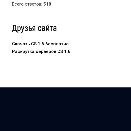
Всего ответов:
518
Друзья сайта
Скачать CS 1.6 бесплатно
Раскрутка серверов CS 1.6
DREAM-X.RU — Counter-Strike-комьюнити dream-x | leo ©
2007 - 2026
Хостинг от
uCoz