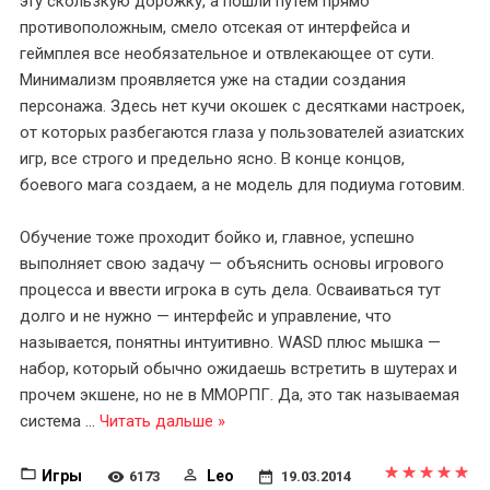
эту скользкую дорожку, а пошли путем прямо
противоположным, смело отсекая от интерфейса и
геймплея все необязательное и отвлекающее от сути.
Минимализм проявляется уже на стадии создания
персонажа. Здесь нет кучи окошек с десятками настроек,
от которых разбегаются глаза у пользователей азиатских
игр, все строго и предельно ясно. В конце концов,
боевого мага создаем, а не модель для подиума готовим.
Обучение тоже проходит бойко и, главное, успешно
выполняет свою задачу — объяснить основы игрового
процесса и ввести игрока в суть дела. Осваиваться тут
долго и не нужно — интерфейс и управление, что
называется, понятны интуитивно. WASD плюс мышка —
набор, который обычно ожидаешь встретить в шутерах и
прочем экшене, но не в ММОРПГ. Да, это так называемая
система
...
Читать дальше »
Игры
Leo
6173
19.03.2014