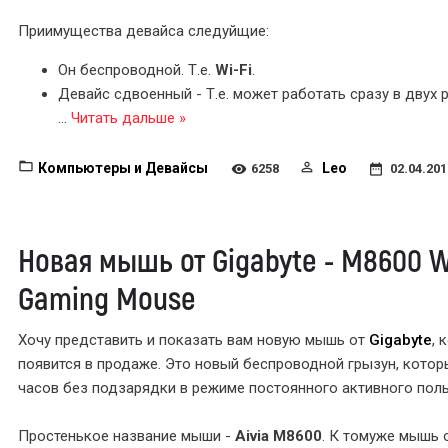
Приимущества девайса следуйщие:
Он беспроводной. Т.е.
Wi-Fi
.
Девайс сдвоенный - Т.е. может работать сразу в двух р
...
Читать дальше »
Компьютеры и Девайсы
Leo
6258
02.04.201
Новая мышь от Gigabyte - M8600 W
Gaming Mouse
Хочу представить и показать вам новую мышь от
Gigabyte
, 
появится в продаже. Это новый беспроводной грызун, котор
часов без подзарядки в режиме постоянного активного пол
Простенькое название мыши -
Aivia M8600
. К томуже мышь 