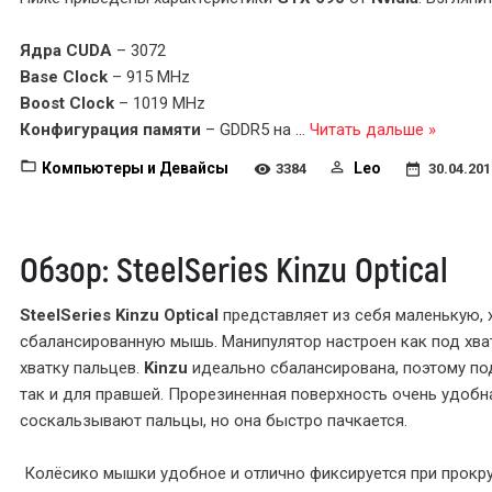
Ядра CUDA
– 3072
Base Clock
– 915 MHz
Boost Clock
– 1019 MHz
Конфигурация памяти
– GDDR5 на
...
Читать дальше »
Компьютеры и Девайсы
Leo
3384
30.04.201
Обзор: SteelSeries Kinzu Optical
SteelSeries Kinzu Optical
представляет из себя маленькую,
сбалансированную мышь. Манипулятор настроен как под хват
хватку пальцев.
Kinzu
идеально сбалансирована, поэтому по
так и для правшей. Прорезиненная поверхность очень удобна
соскальзывают пальцы, но она быстро пачкается.
Колёсико мышки удобное и отлично фиксируется при прокр