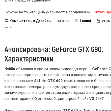
£199
, перед её удалением.
Похоже на то, что цена указывается продавцами
...
Читать да
Компьютеры и Девайсы
Locust
3155
21.06
0
Анонсирована: GeForce GTX 690.
Характеристики
Nvidia
объявила о своем новом видеоадаптере —
GeForce 
что производительность новой карты является «идентична»
использованием
SLI
. Но
GTX 690
тише, холоднее и более эн
как высокая температура и шум двух графических процессо
минимизирован испарительными радиаторами и специально
вентиляторами. Об этом сообщает игровой сайт
VG 24/7
.
Ниже приведены характеристики
GTX 690
от
Nvidia
. Взглянит