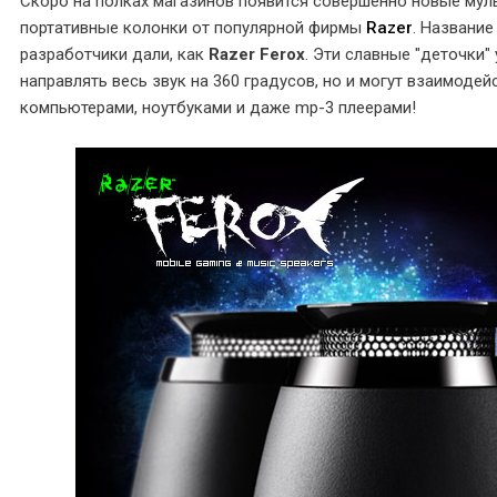
Скоро на полках магазинов появится совершенно новые мул
портативные колонки от популярной фирмы
Razer
. Название
разработчики дали, как
Razer Ferox
. Эти славные "деточки"
направлять весь звук на 360 градусов, но и могут взаимодей
компьютерами, ноутбуками и даже mp-3 плеерами!