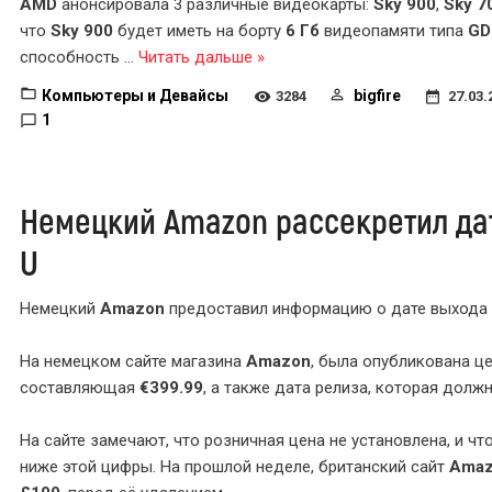
AMD
анонсировала 3 различные видеокарты:
Sky 900
,
Sky 7
что
Sky 900
будет иметь на борту
6 Гб
видеопамяти типа
GD
способность
...
Читать дальше »
Компьютеры и Девайсы
bigfire
3284
27.03.
1
Немецкий Amazon рассекретил дат
U
Немецкий
Amazon
предоставил информацию о дате выхода
На немецком сайте магазина
Amazon
, была опубликована ц
составляющая
€399.99
, а также дата релиза, которая долж
На сайте замечают, что розничная цена не установлена, и чт
ниже этой цифры. На прошлой неделе, британский сайт
Ama