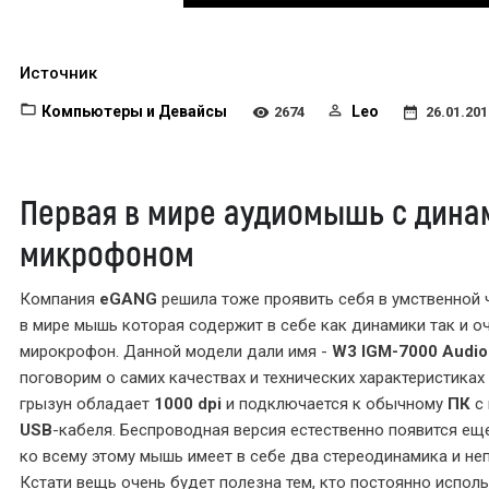
Источник
Компьютеры и Девайсы
Leo
2674
26.01.201
Первая в мире аудиомышь с дина
микрофоном
Компания
eGANG
решила тоже проявить себя в умственной 
в мире мышь которая содержит в себе как динамики так и о
мирокрофон. Данной модели дали имя -
W3 IGM-7000 Audi
поговорим о самих качествах и технических характеристиках
грызун обладает
1000 dpi
и подключается к обычному
ПК
с
USB
-кабеля. Беспроводная версия естественно появится еще
ко всему этому мышь имеет в себе два стереодинамика и не
Кстати вещь очень будет полезна тем, кто постоянно испол