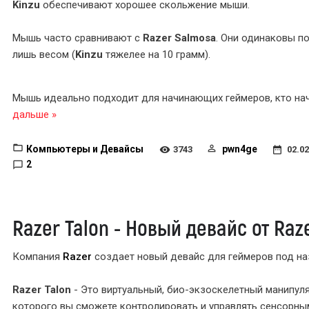
Kinzu
обеспечивают хорошее скольжение мыши.
Мышь часто сравнивают с
Razer Salmosa
. Они одинаковы п
лишь весом (
Kinzu
тяжелее на 10 грамм).
Мышь идеально подходит для начинающих геймеров, кто н
дальше »
Компьютеры и Девайсы
pwn4ge
3743
02.02
2
Razer Talon - Новый девайс от Raz
Компания
Razer
создает новый девайс для геймеров под н
Razer Talon
- Это виртуальный, био-экзоскелетный манипул
которого вы сможете контролировать и управлять сенсорны