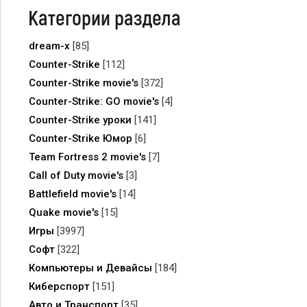
Категории раздела
dream-x
[85]
Counter-Strike
[112]
Counter-Strike movie's
[372]
Counter-Strike: GO movie's
[4]
Counter-Strike уроки
[141]
Counter-Strike Юмор
[6]
Team Fortress 2 movie's
[7]
Call of Duty movie's
[3]
Battlefield movie's
[14]
Quake movie's
[15]
Игры
[3997]
Софт
[322]
Компьютеры и Девайсы
[184]
Киберспорт
[151]
Авто и Транспорт
[35]