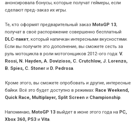
анонсировала бонусы, которые получат геймеры, если
сделают пред-заказ их игры.
Те, кто оформят предварительный заказ
MotoGP 13
,
получат в своё распоряжение совершенно бесплатный
DLC-пакет
, который напичкан интересными вкусностями.
Если вы получите это дополнение, вы сможете сесть за
руль мотоцикла в роли мотогонщиков 2012-ого года:
V.
Rossi, N. Hayden, A. Dovizioso, C. Crutchlow, J. Lorenzo,
B. Spies, C. Stoner
и
D. Pedrosa
.
Кроме этого, вы сможете опробовать и другие, интересные
байки. Всё это будет доступно в режимах:
Race Weekend,
Quick Race, Multiplayer, Split Screen
и
Championship
.
Напоминаю,
MotoGP 13
выйдет в июне этого года на
PC,
Xbox 360, PS3
и
Vita
.