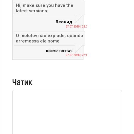
Hi, make sure you have the
latest versions:
Леонид
27.07.2026 | 23:04
O molotov não explode, quando
arremessa ele some
JUNIOR FREITAS
27.07.2026 | 22:12
Чатик