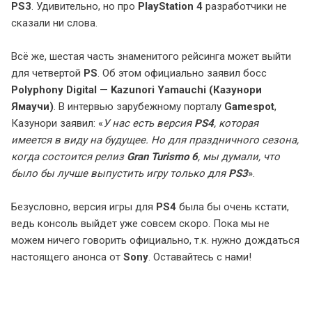
PS3
. Удивительно, но про
PlayStation 4
разработчики не
сказали ни слова.
Всё же, шестая часть знаменитого рейсинга может выйти
для четвертой
PS
. Об этом официально заявил босс
Polyphony Digital
—
Kazunori Yamauchi (Казунори
Ямаучи)
. В интервью зарубежному порталу
Gamespot
,
Казунори заявил: «
У нас есть версия
PS4
, которая
имеется в виду на будущее. Но для праздничного сезона,
когда состоится релиз
Gran Turismo 6
, мы думали, что
было бы лучше выпустить игру
только для
PS3
».
Безусловно, версия игры для
PS4
была бы очень кстати,
ведь консоль выйдет уже совсем скоро. Пока мы не
можем ничего говорить официально, т.к. нужно дождаться
настоящего анонса от
Sony
. Оставайтесь с нами!